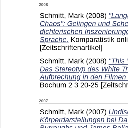
2008
Schmitt, Mark
(2008)
"Lang
Chaos": Gelingen und Sch
dichterischen Inszenierun
Sprache.
Komparatistik on
[Zeitschriftenartikel]
Schmitt, Mark
(2008)
"This
Das Stereotyp des White T
Aufbrechung in den Filmen
Bochum
2 3
20-25
[Zeitschr
2007
Schmitt, Mark
(2007)
Undisc
Körperdarstellungen bei Da
Burroughs und James Balla