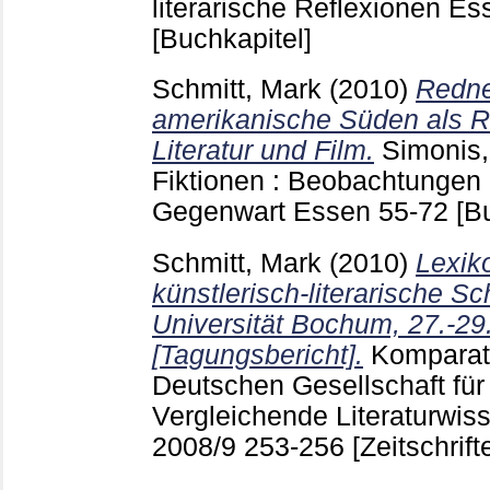
literarische Reflexionen E
[Buchkapitel]
Schmitt, Mark
(2010)
Redne
amerikanische Süden als 
Literatur und Film.
Simonis,
Fiktionen : Beobachtungen
Gegenwart Essen
55-72
[B
Schmitt, Mark
(2010)
Lexik
künstlerisch-literarische S
Universität Bochum, 27.-29
[Tagungsbericht].
Komparati
Deutschen Gesellschaft für
Vergleichende Literaturwis
2008/9
253-256
[Zeitschrift