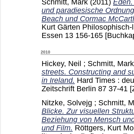
Schmitt, Mark
(2011)
Eden.
und paradiesische Ordnung
Beach und Cormac McCart
Kurt
Gärten Philosophisch-l
Essen
13
156-165
[Buchkap
2010
Hickey, Neil
;
Schmitt, Mark
streets. Constructing and 
in Ireland.
Hard Times : deu
Zeitschrift Berlin
87
37-41
[
Nitzke, Solvejg
;
Schmitt, 
Blicke. Zur visuellen Strukt
Beziehung von Mensch und 
und Film.
Röttgers, Kurt
Mon