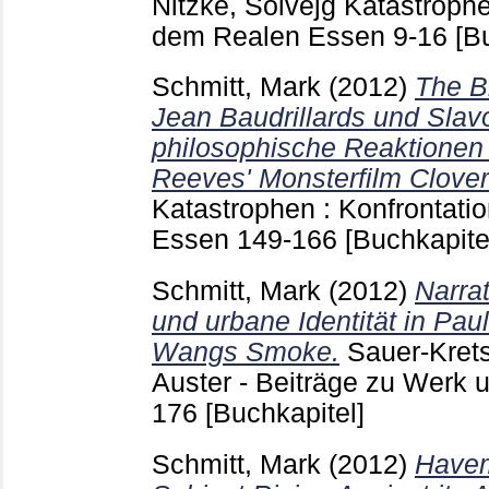
Nitzke, Solvejg
Katastrophe
dem Realen Essen
9-16
[B
Schmitt, Mark
(2012)
The B
Jean Baudrillards und Slav
philosophische Reaktionen 
Reeves' Monsterfilm Cloverf
Katastrophen : Konfrontati
Essen
149-166
[Buchkapite
Schmitt, Mark
(2012)
Narra
und urbane Identität in Pa
Wangs Smoke.
Sauer-Kret
Auster - Beiträge zu Werk
176
[Buchkapitel]
Schmitt, Mark
(2012)
Havem