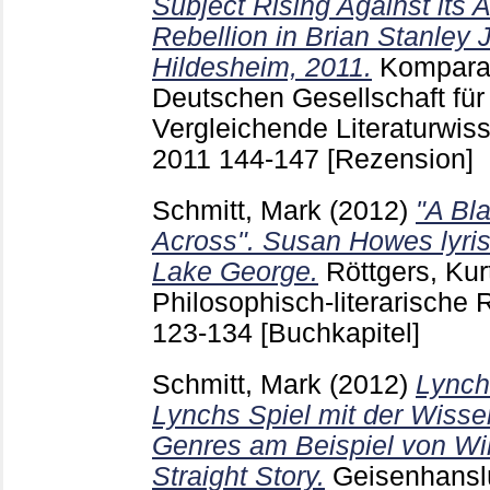
Subject Rising Against its A
Rebellion in Brian Stanley
Hildesheim, 2011.
Komparat
Deutschen Gesellschaft für
Vergleichende Literaturwis
2011
144-147
[Rezension]
Schmitt, Mark
(2012)
"A Bla
Across". Susan Howes lyr
Lake George.
Röttgers, Kur
Philosophisch-literarische
123-134
[Buchkapitel]
Schmitt, Mark
(2012)
Lynch
Lynchs Spiel mit der Wiss
Genres am Beispiel von Wil
Straight Story.
Geisenhansl