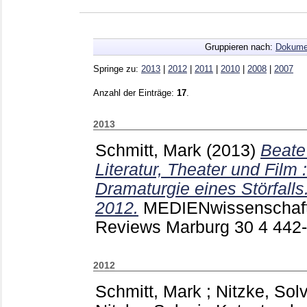
Gruppieren nach:
Dokume
Springe zu:
2013
|
2012
|
2011
|
2010
|
2008
|
2007
Anzahl der Einträge:
17
.
2013
Schmitt, Mark
(2013)
Beate
Literatur, Theater und Film :
Dramaturgie eines Störfalls
2012.
MEDIENwissenschaft
Reviews Marburg
30 4
442
2012
Schmitt, Mark
;
Nitzke, Sol