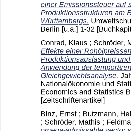
einer Emissionssteuer auf 
Produktionsstrukturen am B
Württembergs.
Umweltschut
Berlin [u.a.]
1-32
[Buchkapit
Conrad, Klaus
;
Schröder, 
Effekte einer Rohölpreisse
Produktionsauslastung und 
Anwendung der temporäre
Gleichgewichtsanalyse.
Jah
Nationalökonomie und Statis
Economics and Statistics B
[Zeitschriftenartikel]
Binz, Ernst
;
Butzmann, Hei
;
Schröder, Mathis
;
Feldma
omega-admissable vector s