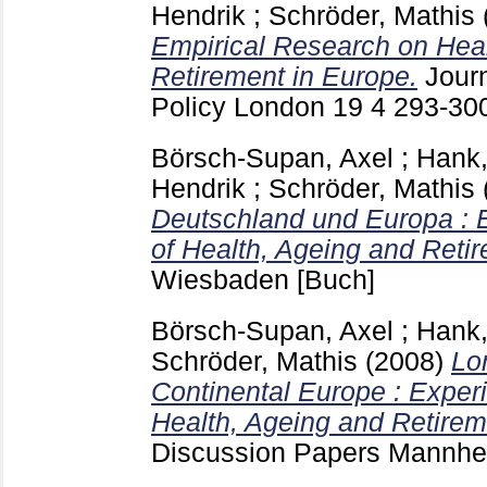
Hendrik
;
Schröder, Mathis
Empirical Research on Hea
Retirement in Europe.
Jour
Policy London
19 4
293-30
Börsch-Supan, Axel
;
Hank,
Hendrik
;
Schröder, Mathis
Deutschland und Europa : 
of Health, Ageing and Reti
Wiesbaden
[Buch]
Börsch-Supan, Axel
;
Hank,
Schröder, Mathis
(2008)
Lo
Continental Europe : Exper
Health, Ageing and Retire
Discussion Papers Mannh