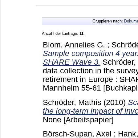
Gruppieren nach:
Dokume
Anzahl der Einträge:
11
.
Blom, Annelies G.
;
Schröde
Sample composition 4 years 
SHARE Wave 3.
Schröder,
data collection in the surve
retirement in Europe : SH
Mannheim
55-61
[Buchkapit
Schröder, Mathis
(2010)
Sc
the long-term impact of invo
None
[Arbeitspapier]
Börsch-Supan, Axel
;
Hank,