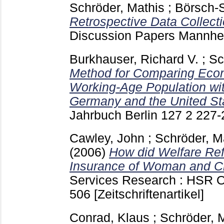
Schröder, Mathis
;
Börsch-
Retrospective Data Collecti
Discussion Papers Mannh
Burkhauser, Richard V.
;
Sc
Method for Comparing Eco
Working-Age Population with
Germany and the United St
Jahrbuch Berlin
127 2
227
Cawley, John
;
Schröder, M
(2006)
How did Welfare Ref
Insurance of Woman and C
Services Research : HSR Ox
506
[Zeitschriftenartikel]
Conrad, Klaus
;
Schröder, 