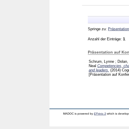
Springe zu:
Präsentation
Anzahl der Einträge:
1
.
Präsentation auf Ko
Schrum, Lynne
;
Dolan,
Neal
Competencies, chal
and leaders.
(2014)
Cogn
[Präsentation auf Konfe
MADOC is powered by
EPrints 3
which is develo