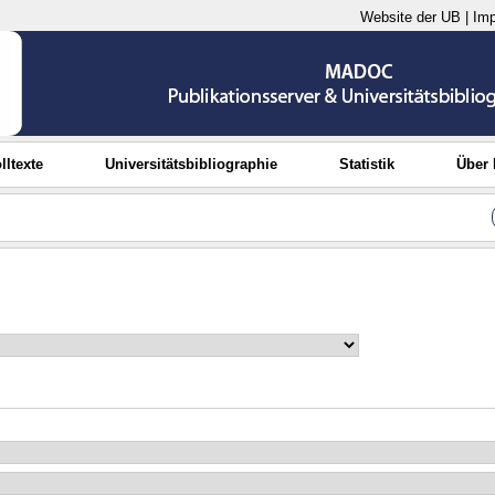
Website der UB
|
Im
lltexte
Universitätsbibliographie
Statistik
Über