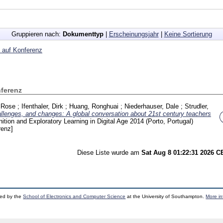
Gruppieren nach:
Dokumenttyp
|
Erscheinungsjahr
|
Keine Sortierung
 auf Konferenz
nferenz
 Rose
;
Ifenthaler, Dirk
;
Huang, Ronghuai
;
Niederhauser, Dale
;
Strudler,
lenges, and changes: A global conversation about 21st century teachers
ition and Exploratory Learning in Digital Age 2014 (Porto, Portugal)
renz]
Diese Liste wurde am
Sat Aug 8 01:22:31 2026 
ped by the
School of Electronics and Computer Science
at the University of Southampton.
More in