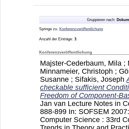
Gruppieren nach:
Dokum
Springe zu:
Konferenzveröffentlichung
Anzahl der Einträge:
3
.
Konferenzveröffentlichung
Majster-Cederbaum, Mila
;
Minnameier, Christoph
;
Gö
Susanne
;
Sifakis, Joseph
checkable sufficient Condit
Freedom of Component-Ba
Jan van
Lecture Notes in 
888-899
In: SOFSEM 2007: 
Computer Science : 33rd C
Trends in Theory and Pract