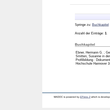
Springe zu:
Buchkapitel
Anzahl der Einträge:
1
.
Buchkapitel
Ebner, Hermann G.
;
Gel
Smitten, Susanne in der
Profilbildung : Dokume
Hochschule Hannover
1
MADOC is powered by
EPrints 3
which is develo