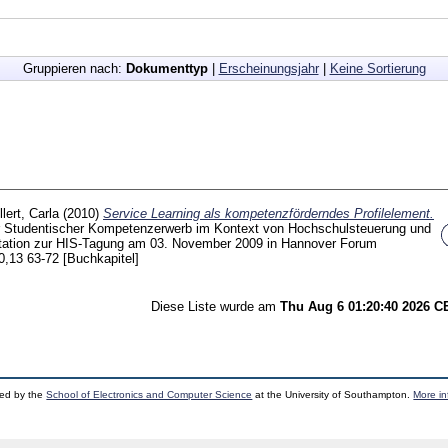
Gruppieren nach:
Dokumenttyp
|
Erscheinungsjahr
|
Keine Sortierung
lert, Carla
(2010)
Service Learning als kompetenzförderndes Profilelement.
Studentischer Kompetenzerwerb im Kontext von Hochschulsteuerung und
ntation zur HIS-Tagung am 03. November 2009 in Hannover Forum
0,13
63-72
[Buchkapitel]
Diese Liste wurde am
Thu Aug 6 01:20:40 2026 
ped by the
School of Electronics and Computer Science
at the University of Southampton.
More in