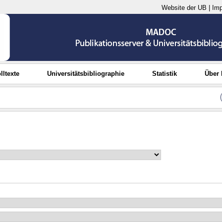
Website der UB
|
Im
lltexte
Universitätsbibliographie
Statistik
Über