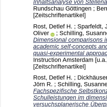
Inhaltsanalyse von Stellen
Rundschau Göttingen ; Bern
[Zeitschriftenartikel]
Rost, Detlef H.
;
Sparfeldt, 
Oliver
;
Schilling, Susann
Dimensional comparisons in
academic self-concepts an
quasi-experimental approa
Instruction Amsterdam [u.a
[Zeitschriftenartikel]
Rost, Detlef H.
;
Dickhäuser
Jörn R.
;
Schilling, Susann
Fachspezifische Selbstkon
Schulleistungen im dimensi
versuchsplanerische Überpr