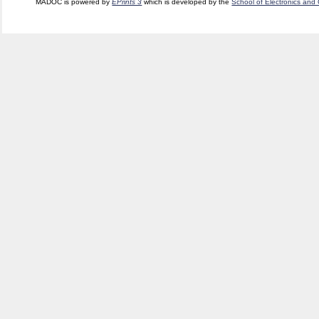
MADOC is powered by
EPrints 3
which is developed by the
School of Electronics and