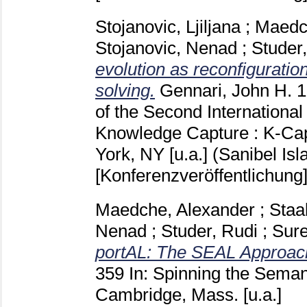
Stojanovic, Ljiljana
;
Maedc
Stojanovic, Nenad
;
Studer
evolution as reconfigurati
solving.
Gennari, John H.
1
of the Second Internationa
Knowledge Capture : K-Ca
York, NY [u.a.]
(Sanibel Isl
[Konferenzveröffentlichung
Maedche, Alexander
;
Staa
Nenad
;
Studer, Rudi
;
Sure
portAL: The SEAL Approac
359
In: Spinning the Sema
Cambridge, Mass. [u.a.]