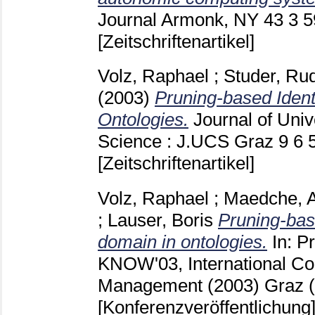
Journal Armonk, NY
43 3
5
[Zeitschriftenartikel]
Volz, Raphael
;
Studer, Rud
(2003)
Pruning-based Ident
Ontologies.
Journal of Uni
Science : J.UCS Graz
9 6
[Zeitschriftenartikel]
Volz, Raphael
;
Maedche, A
;
Lauser, Boris
Pruning-base
domain in ontologies.
In: P
KNOW'03, International C
Management (2003) Graz
[Konferenzveröffentlichung