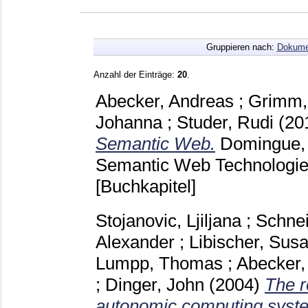
Gruppieren nach:
Dokume
Anzahl der Einträge:
20
.
Abecker, Andreas
;
Grimm,
Johanna
;
Studer, Rudi
(20
Semantic Web.
Domingue,
Semantic Web Technologies
[Buchkapitel]
Stojanovic, Ljiljana
;
Schnei
Alexander
;
Libischer, Sus
Lumpp, Thomas
;
Abecker,
;
Dinger, John
(2004)
The r
autonomic computing syst