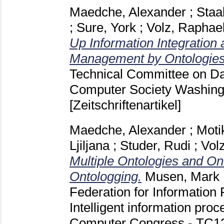
Maedche, Alexander
;
Staa
;
Sure, York
;
Volz, Raphae
Up Information Integration
Management by Ontologies
Technical Committee on Da
Computer Society Washin
[Zeitschriftenartikel]
Maedche, Alexander
;
Moti
Ljiljana
;
Studer, Rudi
;
Vol
Multiple Ontologies and Ont
Ontologging.
Musen, Mark
Federation for Information
Intelligent information proc
Computer Congress - TC12 