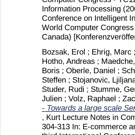
Information Processing (200
Conference on Intelligent I
World Computer Congress 
Canada)
[Konferenzveröffe
Bozsak, Erol
;
Ehrig, Marc
Hotho, Andreas
;
Maedche,
Boris
;
Oberle, Daniel
;
Sch
Steffen
;
Stojanovic, Ljiljan
Studer, Rudi
;
Stumme, Ge
Julien
;
Volz, Raphael
;
Zac
- Towards a large scale S
, Kurt
Lecture Notes in Co
304-313
In: E-commerce an