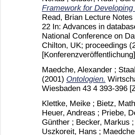
Framework for Developing
Read, Brian
Lecture Notes
22
In: Advances in database
National Conference on D
Chilton, UK; proceedings (2
[Konferenzveröffentlichung
Maedche, Alexander
;
Staa
(2001)
Ontologien.
Wirtsch
Wiesbaden
43 4
393-396
[
Klettke, Meike
;
Bietz, Math
Heuer, Andreas
;
Priebe, 
Günther
;
Becker, Markus
Uszkoreit, Hans
;
Maedche,