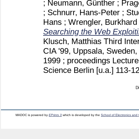
;
Neumann, Günther
;
Prag
;
Schnurr, Hans-Peter
;
Stu
Hans
;
Wrengler, Burkhard
Searching the Web Exploit
Klusch, Matthias
Third Inte
CIA '99, Uppsala, Sweden, 
1999 ; proceedings Lectur
Science Berlin [u.a.]
113-1
D
MADOC is powered by
EPrints 3
which is developed by the
School of Electronics and