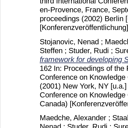
third International Confer
en-Provence, France, Sept
proceedings (2002) Berlin [
[Konferenzveröffentlichung
Stojanovic, Nenad
;
Maedch
Steffen
;
Studer, Rudi
;
Sur
framework for developing 
162
In: Proceedings of the F
Conference on Knowledge 
(2001) New York, NY [u.a.
Conference on Knowledge C
Canada)
[Konferenzveröffe
Maedche, Alexander
;
Staa
Nenad
;
Studer, Rudi
;
Sure