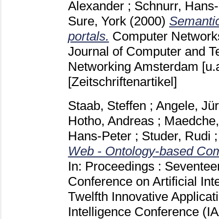
Alexander
;
Schnurr, Hans-
Sure, York
(2000)
Semanti
portals.
Computer Networks 
Journal of Computer and 
Networking Amsterdam [u.
[Zeitschriftenartikel]
Staab, Steffen
;
Angele, Jü
Hotho, Andreas
;
Maedche,
Hans-Peter
;
Studer, Rudi
Web - Ontology-based Com
In: Proceedings : Seventee
Conference on Artificial In
Twelfth Innovative Applicatio
Intelligence Conference (I