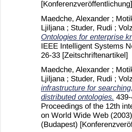
[Konferenzveröffentlichung
Maedche, Alexander
;
Moti
Ljiljana
;
Studer, Rudi
;
Vol
Ontologies for enterprise
IEEE Intelligent Systems N
26-33
[Zeitschriftenartikel]
Maedche, Alexander
;
Moti
Ljiljana
;
Studer, Rudi
;
Vol
infrastructure for searchin
distributed ontologies.
439
Proceedings of the 12th int
on World Wide Web (2003
(Budapest)
[Konferenzveröf