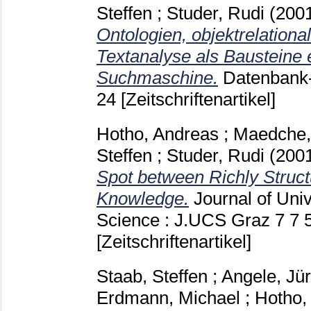
Steffen
;
Studer, Rudi
(200
Ontologien, objektrelation
Textanalyse als Bausteine
Suchmaschine.
Datenbank
24
[Zeitschriftenartikel]
Hotho, Andreas
;
Maedche,
Steffen
;
Studer, Rudi
(200
Spot between Richly Struc
Knowledge.
Journal of Uni
Science : J.UCS Graz
7 7
[Zeitschriftenartikel]
Staab, Steffen
;
Angele, Jü
Erdmann, Michael
;
Hotho,