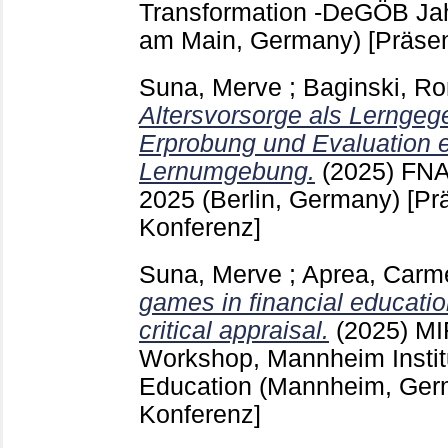
Transformation -DeGÖB Jah
am Main, Germany)
[Präsen
Suna, Merve
;
Baginski, Ro
Altersvorsorge als Lerngeg
Erprobung und Evaluation e
Lernumgebung.
(2025)
FNA
2025 (Berlin, Germany)
[Pr
Konferenz]
Suna, Merve
;
Aprea, Carm
games in financial educati
critical appraisal.
(2025)
MI
Workshop, Mannheim Institu
Education (Mannheim, Ge
Konferenz]