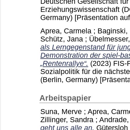
Deutschen Gesellschaft für
Erziehungswissenschaft (D
Germany)
[Präsentation au
Aprea, Carmela
;
Baginski,
Schütz, Jana
;
Übelmesser,
als Lerngegenstand für ju
Demonstration der spiel-b
„Rentenrallye“.
(2023)
FIS-
Sozialpolitik für die nächst
(Berlin, Germany)
[Präsenta
Arbeitspapier
Suna, Merve
;
Aprea, Carm
Zillinger, Sandra
;
Andrade,
geht uns alle an.
Gütersloh