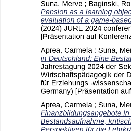
Suna, Merve
;
Baginski, Ro
Pension as a learning objec
evaluation of a game-based
(2024)
JURE 2024 conferenc
[Präsentation auf Konferenz
Aprea, Carmela
;
Suna, Me
in Deutschland: Eine Best
Jahrestagung 2024 der Sek
Wirtschaftspädagogik der 
für Erziehungs¬wissenscha
Germany)
[Präsentation au
Aprea, Carmela
;
Suna, Me
Finanzbildungsangebote in
Bestandsaufnahme, kritisc
Perspektiven für die Lehrkr