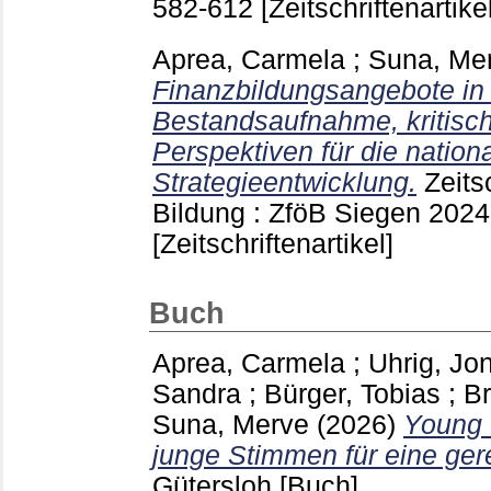
582-612
[Zeitschriftenartikel
Aprea, Carmela
;
Suna, Me
Finanzbildungsangebote in
Bestandsaufnahme, kritisc
Perspektiven für die nation
Strategieentwicklung.
Zeits
Bildung : ZföB Siegen
2024
[Zeitschriftenartikel]
Buch
Aprea, Carmela
;
Uhrig, Jo
Sandra
;
Bürger, Tobias
;
Br
Suna, Merve
(2026)
Young 
junge Stimmen für eine ger
Gütersloh
[Buch]