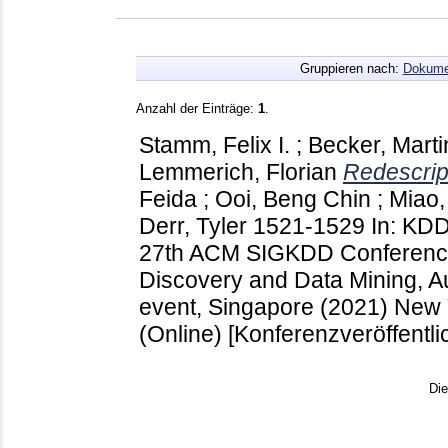
Gruppieren nach:
Dokume
Anzahl der Einträge:
1
.
Stamm, Felix I.
;
Becker, Marti
Lemmerich, Florian
Redescrip
Feida
;
Ooi, Beng Chin
;
Miao
Derr, Tyler
1521-1529
In: KDD
27th ACM SIGKDD Conferenc
Discovery and Data Mining, Au
event, Singapore (2021) New
(Online)
[Konferenzveröffentli
Di