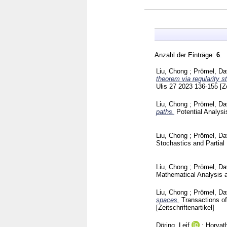
Anzahl der Einträge:
6
.
Liu, Chong
;
Prömel, Da
theorem via regularity s
Ulis
27 2023
136-155
[Z
Liu, Chong
;
Prömel, Da
paths.
Potential Analys
Liu, Chong
;
Prömel, Da
Stochastics and Partial
Liu, Chong
;
Prömel, Da
Mathematical Analysis 
Liu, Chong
;
Prömel, Da
spaces.
Transactions o
[Zeitschriftenartikel]
Döring, Leif
;
Horvat