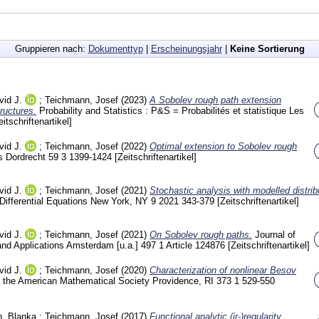
Gruppieren nach:
Dokumenttyp
|
Erscheinungsjahr
|
Keine Sortierung
vid J.
;
Teichmann, Josef
(2023)
A Sobolev rough path extension
tructures.
Probability and Statistics : P&S = Probabilités et statistique Les
eitschriftenartikel]
vid J.
;
Teichmann, Josef
(2022)
Optimal extension to Sobolev rough
is Dordrecht
59 3
1399-1424
[Zeitschriftenartikel]
vid J.
;
Teichmann, Josef
(2021)
Stochastic analysis with modelled distrib
 Differential Equations New York, NY
9 2021
343-379
[Zeitschriftenartikel]
vid J.
;
Teichmann, Josef
(2021)
On Sobolev rough paths.
Journal of
and Applications Amsterdam [u.a.]
497 1 Article 124876
[Zeitschriftenartikel]
vid J.
;
Teichmann, Josef
(2020)
Characterization of nonlinear Besov
f the American Mathematical Society Providence, RI
373 1
529-550
h, Blanka
;
Teichmann, Josef
(2017)
Functional analytic (ir-)regularity