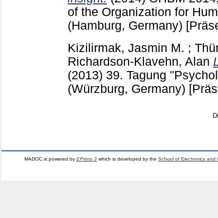
of the Organization for Hu
(Hamburg, Germany)
[Präs
Kizilirmak, Jasmin M.
;
Thü
Richardson-Klavehn, Alan
(2013)
39. Tagung "Psychol
(Würzburg, Germany)
[Präs
D
MADOC is powered by
EPrints 3
which is developed by the
School of Electronics and