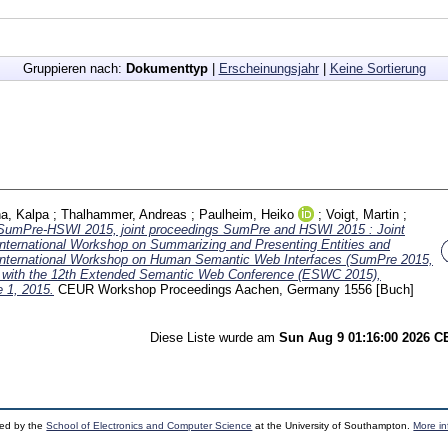
Gruppieren nach:
Dokumenttyp
|
Erscheinungsjahr
|
Keine Sortierung
a, Kalpa
;
Thalhammer, Andreas
;
Paulheim, Heiko
;
Voigt, Martin
;
SumPre-HSWI 2015, joint proceedings SumPre and HSWI 2015 : Joint
International Workshop on Summarizing and Presenting Entities and
 International Workshop on Human Semantic Web Interfaces (SumPre 2015,
 with the 12th Extended Semantic Web Conference (ESWC 2015),
e 1, 2015.
CEUR Workshop Proceedings Aachen, Germany
1556
[Buch]
Diese Liste wurde am
Sun Aug 9 01:16:00 2026 
ped by the
School of Electronics and Computer Science
at the University of Southampton.
More in