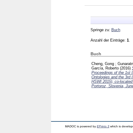
Springe zu:
Buch
Anzahl der Einträge:
1
.
Buch
Cheng, Gong
;
Gunaratn
García, Roberto
(2016)
Proceedings of the 1st 
Ontologies and the 3rd
HSWI 2015), co-located
Portoroz, Slovenia, Jun
MADOC is powered by
EPrints 3
which is develo