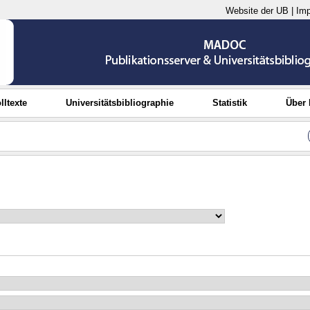
Website der UB
|
Im
lltexte
Universitätsbibliographie
Statistik
Über