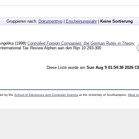
Gruppieren nach:
Dokumenttyp
|
Erscheinungsjahr
|
Keine Sortierung
Angelika
(1998)
Controlled Foreign Companies: the German Rules in Theory
 International Tax Review Alphen aan den Rijn
10
293-300
Diese Liste wurde am
Sun Aug 9 01:54:38 2026 
ped by the
School of Electronics and Computer Science
at the University of Southampton.
More in