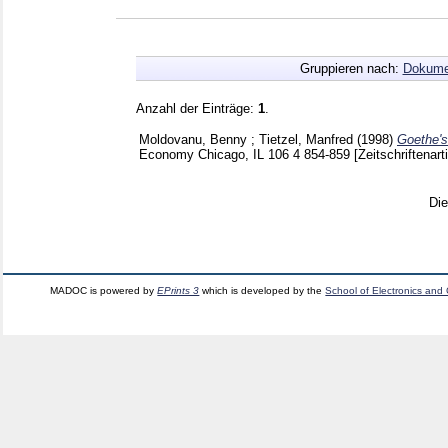
Gruppieren nach:
Dokume
Anzahl der Einträge:
1
.
Moldovanu, Benny
;
Tietzel, Manfred
(1998)
Goethe's
Economy Chicago, IL
106 4
854-859
[Zeitschriftenart
Di
MADOC is powered by
EPrints 3
which is developed by the
School of Electronics and