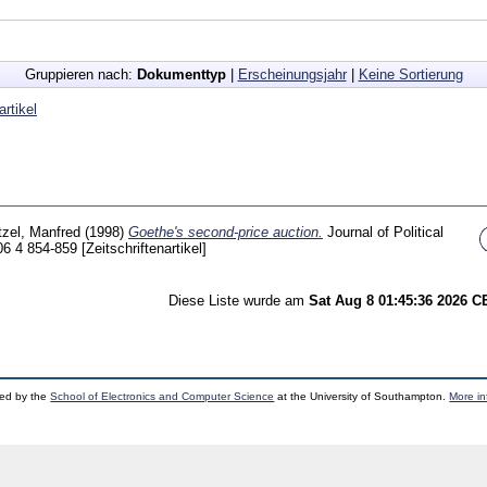
Gruppieren nach:
Dokumenttyp
|
Erscheinungsjahr
|
Keine Sortierung
artikel
tzel, Manfred
(1998)
Goethe's second-price auction.
Journal of Political
06 4
854-859
[Zeitschriftenartikel]
Diese Liste wurde am
Sat Aug 8 01:45:36 2026 
ped by the
School of Electronics and Computer Science
at the University of Southampton.
More in