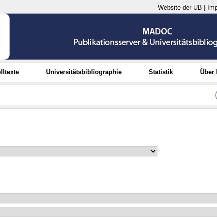
Website der UB
|
Im
lltexte
Universitätsbibliographie
Statistik
Über