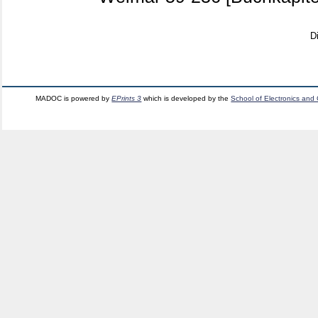
D
MADOC is powered by
EPrints 3
which is developed by the
School of Electronics and