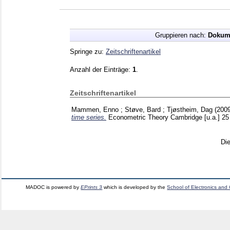
Gruppieren nach:
Dokum
Springe zu:
Zeitschriftenartikel
Anzahl der Einträge:
1
.
Zeitschriftenartikel
Mammen, Enno
;
Støve, Bard
;
Tjøstheim, Dag
(200
time series.
Econometric Theory Cambridge [u.a.]
25
Di
MADOC is powered by
EPrints 3
which is developed by the
School of Electronics and