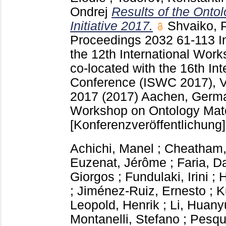
Ondrej
Results of the Onto
Initiative 2017.
Shvaiko, 
Proceedings
2032
61-113
I
the 12th International Wor
co-located with the 16th I
Conference (ISWC 2017), Vi
2017 (2017) Aachen, Ger
Workshop on Ontology Matc
[Konferenzveröffentlichung]
Achichi, Manel
;
Cheatham,
Euzenat, Jérôme
;
Faria, D
Giorgos
;
Fundulaki, Irini
;
H
;
Jiménez-Ruiz, Ernesto
;
K
Leopold, Henrik
;
Li, Huany
Montanelli, Stefano
;
Pesqui