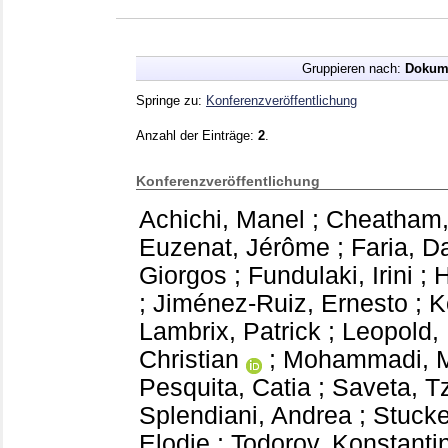
Gruppieren nach:
Dokum
Springe zu:
Konferenzveröffentlichung
Anzahl der Einträge:
2
.
Konferenzveröffentlichung
Achichi, Manel
;
Cheatham,
Euzenat, Jérôme
;
Faria, D
Giorgos
;
Fundulaki, Irini
;
H
;
Jiménez-Ruiz, Ernesto
;
K
Lambrix, Patrick
;
Leopold,
Christian
;
Mohammadi, M
Pesquita, Catia
;
Saveta, T
Splendiani, Andrea
;
Stucke
Elodie
;
Todorov, Konstanti