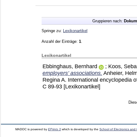
Gruppieren nach:
Dokum
Springe zu:
Lexikonartikel
Anzahl der Einträge:
1
.
Lexikonartikel
Ebbinghaus, Bernhard
;
Koos, Seba
employers’ associations.
Anheier, Helm
Regina A.
International encyclopedia o
C
89-93
[Lexikonartikel]
Dies
MADOC is powered by
EPrints 3
which is developed by the
School of Electronics and