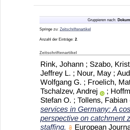
Gruppieren nach:
Dokum
Springe zu:
Zeitschriftenartikel
Anzahl der Einträge:
2
.
Zeitschriftenartikel
Rink, Johann
;
Szabo, Krist
Jeffrey L.
;
Nour, May
;
Aud
Wolfgang G.
;
Froelich, Mat
Tschalzev, Andrej
;
Hoffm
Stefan O.
;
Tollens, Fabian
services in Germany: A cos
perspective on catchment 
staffing.
European Journal