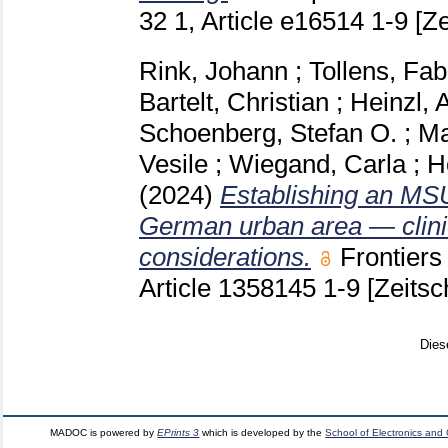
32 1, Article e16514
1-9
[Ze
Rink, Johann
;
Tollens, Fab
Bartelt, Christian
;
Heinzl, 
Schoenberg, Stefan O.
;
Ma
Vesile
;
Wiegand, Carla
;
H
(2024)
Establishing an MS
German urban area — clin
considerations.
Frontier
Article 1358145
1-9
[Zeitsc
Dies
MADOC is powered by
EPrints 3
which is developed by the
School of Electronics and