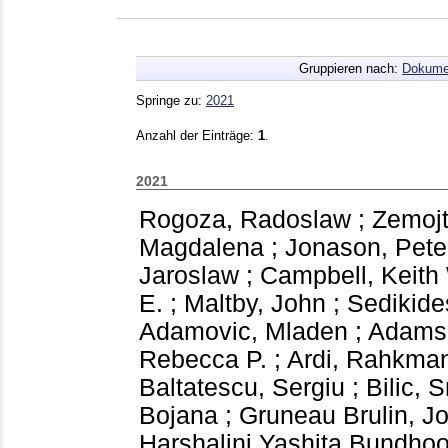
Gruppieren nach:
Dokume
Springe zu:
2021
Anzahl der Einträge:
1
.
2021
Rogoza, Radoslaw
;
Zemojt
Magdalena
;
Jonason, Pete
Jaroslaw
;
Campbell, Keith
E.
;
Maltby, John
;
Sedikide
Adamovic, Mladen
;
Adams,
Rebecca P.
;
Ardi, Rahkma
Baltatescu, Sergiu
;
Bilic, 
Bojana
;
Gruneau Brulin, Jo
Harshalini Yashita Bundho