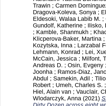
Trawin
;
Carmen Dominguez,
Dragova-Koleva, Sonya
;
E
Eldesoki, Walaa Labib M.
;
Gundolf, Katherine
;
Ilisko,
;
Kamble, Shanmukh
;
Khac
Klicperova-Baker, Martina
Kozytska, Inna
;
Larzabal F
Lehmann, Konrad
;
Lei, Xu
McCain, Jessica
;
Milfont, 
Andreas D.
;
Osin, Evgeny
Joonha
;
Ramos-Diaz, Jan
Abdul
;
Samekin, Adil
;
Tili
Robert
;
Umeh, Charles S.
Hiel, Alain van
;
Vauclair, C
Wlodarczyk, Anna
(2021)
S
Dirty Dozen across eight wo