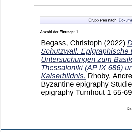
Gruppieren nach:
Dokume
Anzahl der Einträge:
1
.
Begass, Christoph
(2022)
D
Schutzwall. Epigraphische
Untersuchungen zum Basil
Thessaloniki (AP IX 686) u
Kaiserbildnis.
Rhoby, Andr
Byzantine epigraphy Studie
epigraphy Turnhout
1
55-6
Di