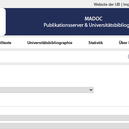
Website der UB
|
Im
lltexte
Universitätsbibliographie
Statistik
Über