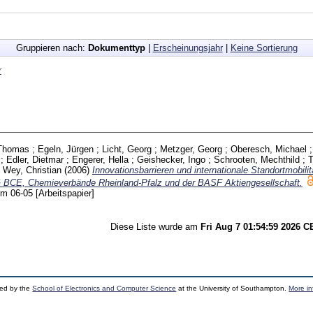
Gruppieren nach:
Dokumenttyp
|
Erscheinungsjahr
|
Keine Sortierung
r
 Thomas
;
Egeln, Jürgen
;
Licht, Georg
;
Metzger, Georg
;
Oberesch, Michael
;
Edler, Dietmar
;
Engerer, Hella
;
Geishecker, Ingo
;
Schrooten, Mechthild
;
T
;
Wey, Christian
(2006)
Innovationsbarrieren und internationale Standortmobilit
IG BCE, Chemieverbände Rheinland-Pfalz und der BASF Aktiengesellschaft.
eim
06-05
[Arbeitspapier]
Diese Liste wurde am
Fri Aug 7 01:54:59 2026 
ped by the
School of Electronics and Computer Science
at the University of Southampton.
More in