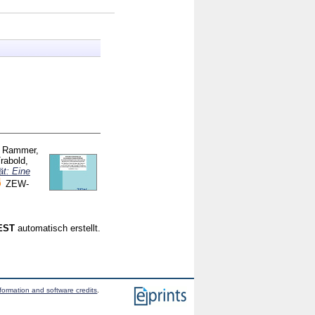
;
Rammer,
rabold,
ät: Eine
ZEW-
CEST
automatisch erstellt.
formation and software credits
.