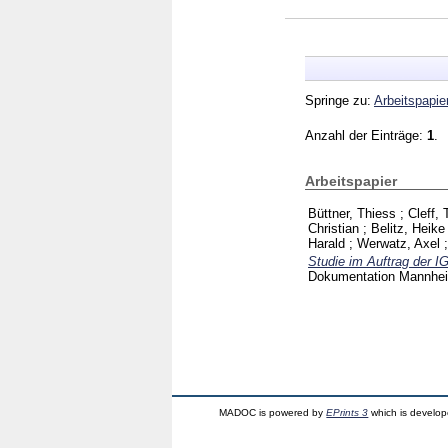
Springe zu:
Arbeitspapie
Anzahl der Einträge:
1
.
Arbeitspapier
Büttner, Thiess
;
Cleff,
Christian
;
Belitz, Heike
Harald
;
Werwatz, Axel
Studie im Auftrag der 
Dokumentation Mannh
MADOC is powered by
EPrints 3
which is develo