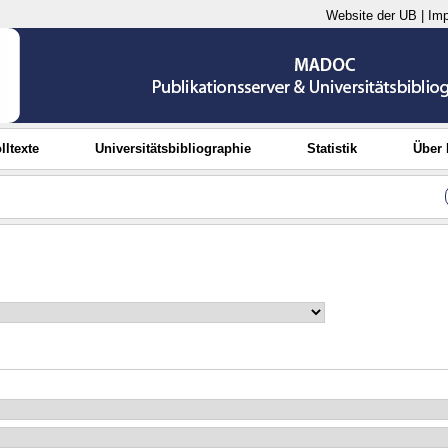
Website der UB
|
Im
lltexte
Universitätsbibliographie
Statistik
Über