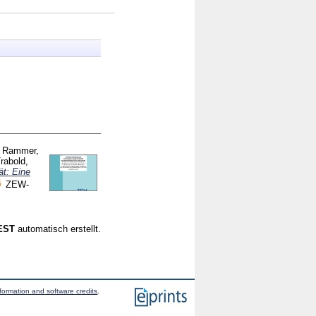
;
Rammer,
rabold,
ät: Eine
ZEW-
CEST
automatisch erstellt.
formation and software credits
.