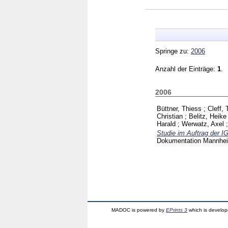
Springe zu:
2006
Anzahl der Einträge:
1
.
2006
Büttner, Thiess
;
Cleff,
Christian
;
Belitz, Heike
Harald
;
Werwatz, Axel
Studie im Auftrag der 
Dokumentation Mannh
MADOC is powered by
EPrints 3
which is develo