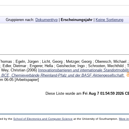
Gruppieren nach:
Dokumenttyp
|
Erscheinungsjahr
|
Keine Sortierung
 Thomas
;
Egeln, Jürgen
;
Licht, Georg
;
Metzger, Georg
;
Oberesch, Michael
;
Edler, Dietmar
;
Engerer, Hella
;
Geishecker, Ingo
;
Schrooten, Mechthild
;
T
;
Wey, Christian
(2006)
Innovationsbarrieren und internationale Standortmobilit
IG BCE, Chemieverbände Rheinland-Pfalz und der BASF Aktiengesellschaft.
eim
06-05
[Arbeitspapier]
Diese Liste wurde am
Fri Aug 7 01:54:59 2026 
ped by the
School of Electronics and Computer Science
at the University of Southampton.
More in