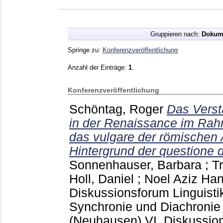
Gruppieren nach:
Dokum
Springe zu:
Konferenzveröffentlichung
Anzahl der Einträge:
1
.
Konferenzveröffentlichung
Schöntag, Roger
Das Verst
in der Renaissance im Ra
das vulgare der römischen 
Hintergrund der questione d
Sonnenhauser, Barbara
;
T
Holl, Daniel
;
Noel Aziz Han
Diskussionsforum Linguist
Synchronie und Diachronie
(Neuhausen)
VI. Diskussio