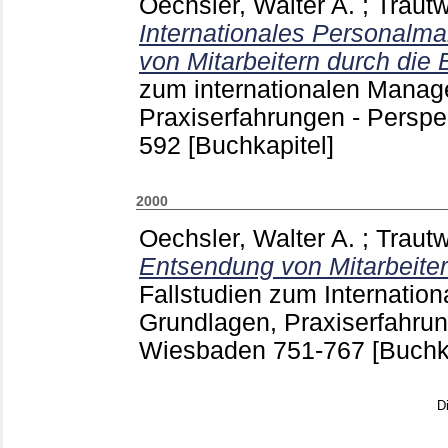
Oechsler, Walter A.
;
Trautw
Internationales Personalm
von Mitarbeitern durch die
zum internationalen Manag
Praxiserfahrungen - Persp
592
[Buchkapitel]
2000
Oechsler, Walter A.
;
Trautw
Entsendung von Mitarbeite
Fallstudien zum Internatio
Grundlagen, Praxiserfahru
Wiesbaden
751-767
[Buchk
D