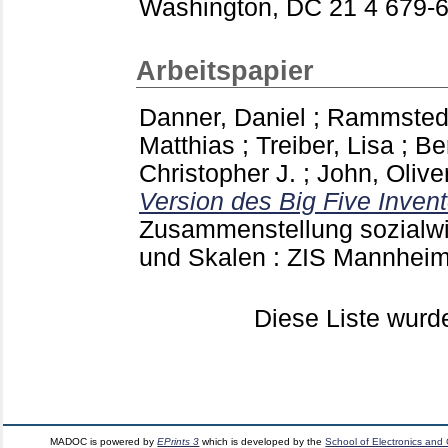
Washington, DC
21 4
679-
Arbeitspapier
Danner, Daniel
;
Rammstedt
Matthias
;
Treiber, Lisa
;
Be
Christopher J.
;
John, Oliver
Version des Big Five Invent
Zusammenstellung sozialwi
und Skalen : ZIS Mannhei
Diese Liste wur
MADOC is powered by
EPrints 3
which is developed by the
School of Electronics and