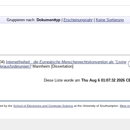
Gruppieren nach:
Dokumenttyp
|
Erscheinungsjahr
|
Keine Sortierung
04)
Internetfreiheit : die Europäische Menschenrechtskonvention als "Living
Herausforderungen?
Mannheim
[Dissertation]
Diese Liste wurde am
Thu Aug 6 01:07:32 2026 
ped by the
School of Electronics and Computer Science
at the University of Southampton.
More in