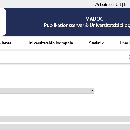
Website der UB
|
Im
lltexte
Universitätsbibliographie
Statistik
Über