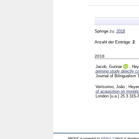
Springe zu:
2018
Anzahl der Einträge:
2
.
2018
Jacob, Gunnar
;
Hey
priming study directly c
Journal of Bilingualism
Veríssimo, João
;
Heyer
of acquisition on morpho
London [u.a.]
25 3
315-
MADOC is powered by
EPrints 3
which is develo