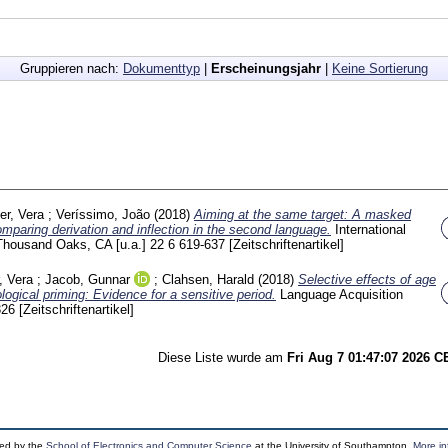
Gruppieren nach:
Dokumenttyp
|
Erscheinungsjahr
|
Keine Sortierung
er, Vera
;
Veríssimo, João
(2018)
Aiming at the same target: A masked
omparing derivation and inflection in the second language.
International
 Thousand Oaks, CA [u.a.]
22 6
619-637
[Zeitschriftenartikel]
, Vera
;
Jacob, Gunnar
;
Clahsen, Harald
(2018)
Selective effects of age
logical priming: Evidence for a sensitive period.
Language Acquisition
326
[Zeitschriftenartikel]
Diese Liste wurde am
Fri Aug 7 01:47:07 2026 
ped by the
School of Electronics and Computer Science
at the University of Southampton.
More in