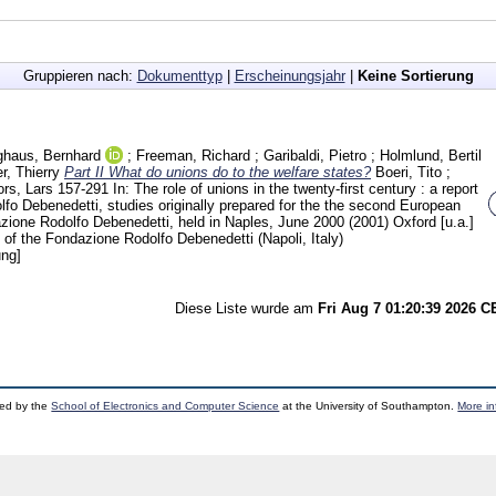
Gruppieren nach:
Dokumenttyp
|
Erscheinungsjahr
|
Keine Sortierung
ghaus, Bernhard
;
Freeman, Richard
;
Garibaldi, Pietro
;
Holmlund, Bertil
r, Thierry
Part II What do unions do to the welfare states?
Boeri, Tito
;
rs, Lars
157-291
In: The role of unions in the twenty-first century : a report
lfo Debenedetti, studies originally prepared for the the second European
zione Rodolfo Debenedetti, held in Naples, June 2000 (2001) Oxford [u.a.]
of the Fondazione Rodolfo Debenedetti (Napoli, Italy)
ung]
Diese Liste wurde am
Fri Aug 7 01:20:39 2026 
ped by the
School of Electronics and Computer Science
at the University of Southampton.
More in