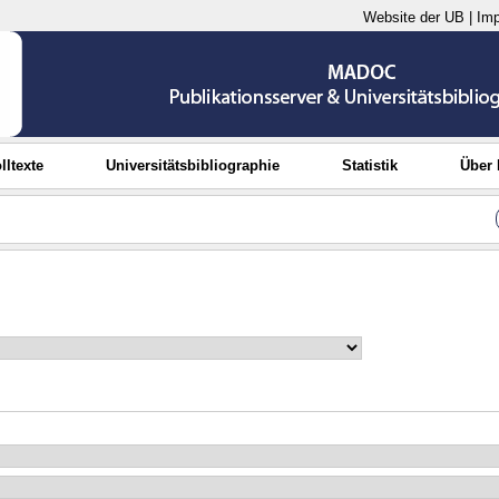
Website der UB
|
Im
lltexte
Universitätsbibliographie
Statistik
Über