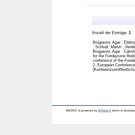
Anzahl der Einträge:
1
.
Brugiavini, Agar
;
Ebbin
;
Schludi, Martin
;
Verdie
Brugiavini, Agar
;
Calmfo
for the Fondazione Rodo
conference of the Fonda
2. European Conference 
[Konferenzveröffentlich
MADOC is powered by
EPrints 3
which is develo