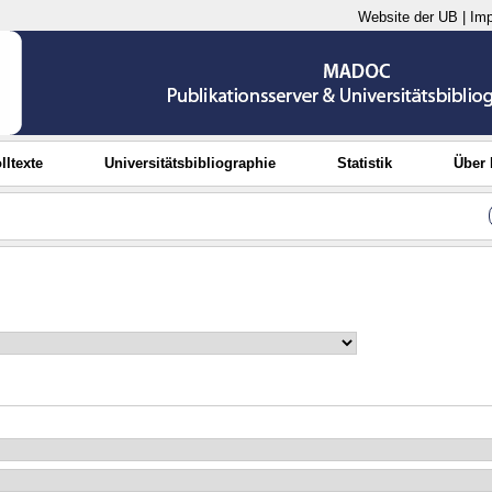
Website der UB
|
Im
lltexte
Universitätsbibliographie
Statistik
Über