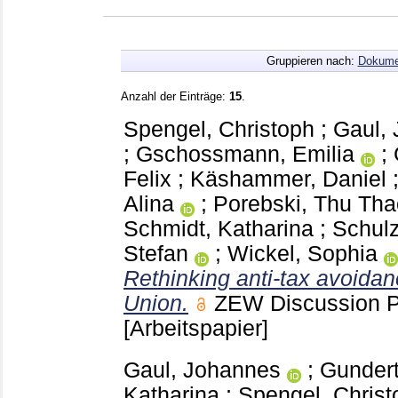
Gruppieren nach:
Dokume
Anzahl der Einträge:
15
.
Spengel, Christoph
;
Gaul,
;
Gschossmann, Emilia
;
Felix
;
Käshammer, Daniel
Alina
;
Porebski, Thu Tha
Schmidt, Katharina
;
Schulz
Stefan
;
Wickel, Sophia
Rethinking anti-tax avoida
Union.
ZEW Discussion 
[Arbeitspapier]
Gaul, Johannes
;
Gunder
Katharina
;
Spengel, Christ