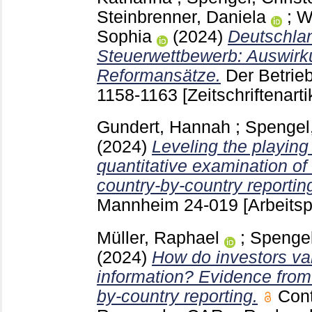
Steinbrenner, Daniela
;
W
Sophia
(2024)
Deutschlan
Steuerwettbewerb: Auswirk
Reformansätze.
Der Betrie
1158-1163
[Zeitschriftenarti
Gundert, Hannah
;
Spengel,
(2024)
Leveling the playing 
quantitative examination of
country-by-country reportin
Mannheim
24-019
[Arbeitsp
Müller, Raphael
;
Spengel
(2024)
How do investors val
information? Evidence from
by-country reporting.
Con