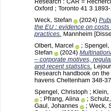
Research : CAR = Recherc
Oxford ; Toronto
41 3
1893
Weck, Stefan
(2024)
Publ
the EU : evidence on costs
practices.
Mannheim
[Disse
Olbert, Marcel
;
Spengel,
Stefan
(2024)
Multination
– corporate motives, regul
and recent statistics.
Lejour
Research handbook on the 
havens Cheltenham
348-3
Spengel, Christoph
;
Klein,
;
Pfrang, Alina
;
Schulz,
Gaul, Johannes
;
Weck, 