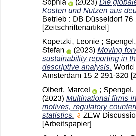
Sophia
(2023)
Die global
Kosten und Nutzen aus deu
Betrieb : DB Düsseldorf
76 
[Zeitschriftenartikel]
Kopetzki, Leonie
;
Spengel,
Stefan
(2023)
Moving forw
sustainability reporting in t
descriptive analysis.
World 
Amsterdam
15 2
291-320
[
Olbert, Marcel
;
Spengel,
(2023)
Multinational firms 
motives, regulatory counte
statistics.
ZEW Discussi
[Arbeitspapier]