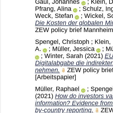
Gaul, Johannes
;
Klein, D
Pfrang, Alina
;
Schulz, In
Weck, Stefan
;
Wickel, S
Die Kosten der globalen Mi
ZEW policy brief Mannhei
Spengel, Christoph
;
Klein,
A.
;
Müller, Jessica
;
Mü
;
Winter, Sarah
(2021)
EU 
Digitalabgabe die indirekte
nehmen.
ZEW policy bri
[Arbeitspapier]
Müller, Raphael
;
Spengel
(2021)
How do investors val
information? Evidence from
by-country reporting.
ZEW