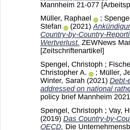
Mannheim
21-077
[Arbeitsp
Müller, Raphael
;
Spengel
Stefan
(2021)
Ankündigun
Country-by-Country-Reporti
Wertverlust.
ZEWNews Ma
[Zeitschriftenartikel]
Spengel, Christoph
;
Fische
Christopher A.
;
Müller, J
Winter, Sarah
(2021)
Debt-e
addressed on national rathe
policy brief Mannheim
202
Spengel, Christoph
;
Vay, H
(2019)
Das Country-by-Coun
OECD.
Die Unternehmensb