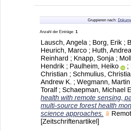
Gruppieren nach:
Dokume
Anzahl der Einträge:
1
.
Lausch, Angela
;
Borg, Erik
;
B
Heurich, Marco
;
Huth, Andre
Reinhard
;
Knapp, Sonja
;
Mol
Hendrik
;
Paulheim, Heiko
;
Christian
;
Schmulius, Christi
Andrew K.
;
Wegmann, Martin
Toralf
;
Schaepman, Michael E
health with remote sensing, pa
multi-source forest health mo
science approaches.
Remot
[Zeitschriftenartikel]