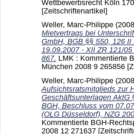
Wettbewerbsrecht Köln
170
[Zeitschriftenartikel]
Weller, Marc-Philippe
(200
Mietvertrags bei Unterschrif
GmbH, BGB §§ 550, 126 II 
19.09.2007 - XII ZR 121/05
867.
LMK : Kommentierte 
München
2008 9
265856
[Z
Weller, Marc-Philippe
(200
Aufsichtsratsmitglieds zur
Geschäftsunterlagen AktG §
BGH, Beschluss vom 07.07.
(OLG Düsseldorf), NZG 200
Kommentierte BGH-Rechts
2008 12
271637
[Zeitschrift