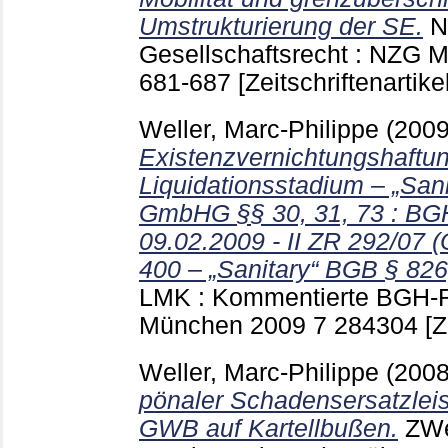
Umstrukturierung der SE.
N
Gesellschaftsrecht : NZG M
681-687
[Zeitschriftenartikel
Weller, Marc-Philippe
(200
Existenzvernichtungshaftu
Liquidationsstadium – „San
GmbHG §§ 30, 31, 73 : BGH
09.02.2009 - II ZR 292/07 
400 – „Sanitary“ BGB § 82
LMK : Kommentierte BGH-
München
2009 7
284304
[Z
Weller, Marc-Philippe
(200
pönaler Schadensersatzlei
GWB auf Kartellbußen.
ZWe