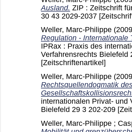
Ausland.
ZIP : Zeitschrift f
30 43
2029-2037
[Zeitschrif
Weller, Marc-Philippe
(200
Regulation - Internationale
IPRax : Praxis des internat
Verfahrensrechts Bielefeld
[Zeitschriftenartikel]
Weller, Marc-Philippe
(200
Rechtsquellendogmatik de
Gesellschaftskollisionsrech
internationalen Privat- und
Bielefeld
29 3
202-209
[Zei
Weller, Marc-Philippe
;
Casp
Mobilität und grenzübersch