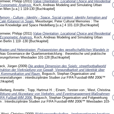
rmeier, Philipp
(2011)
Value Orientation, Locational Choice and Residential
 Econometric Analysis.
Koch, Andreas
Modeling and Simulating Urban
n Wien [u.a.]
1
119-130
[Buchkapitel]
emory - Culture - Identity - Space. Social context, identity formation and
 Calé (Gitanos) in Spain.
Meusburger, Peter
Cultural Memories : The
View Knowledge and Space Heidelberg [u.a.]
4
101-119
[Buchkapitel]
rmeier, Philipp
(2011)
Value Orientation, Locational Choice and Residential
l Econometric Analysis.
Koch, Andreas
Modeling and Simulating Urban
n Berlin
1 119 -130
[Buchkapitel]
topien und Heterotopien: Protagonisten des gesellschaftlichen Wandels in
thias
Governance der Quartiersentwicklung : theoretische und praktische
uerungsformen Wiesbaden
101-128
[Buchkapitel]
eck, Jürgen
(2009)
Die andere Dimension des Spiels: streetfootballworld
struktion der Verknüpfung von Gewalt, Verwundbarkeit und Identität über
s, Kommunikation und Raum.
Bogusch, Stephan
Organisation und
eranstaltungen : interdisziplinäre Studien zur FIFA Fussball-WM 2006™
chkapitel]
llerberg, Annette
;
Topp, Hartmut H.
;
Einem, Torsten von
;
West, Christina
Wirkung und Akzeptanz von Verkehrs- und Eventmanagement-Maßnahmen
FIFA Fußball-WM 2006.
Bogusch, Stephan
Organisation und Folgewirkung
n : Interdisziplinäre Studien zur FIFA Fussball-WM 2006™ Wiesbaden
103-
;
West, Christina
(2009)
Wahlverwandtschaften - Implementierung kreativer