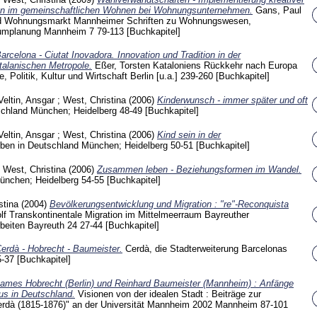
 im gemeinschaftlichen Wohnen bei Wohnungsunternehmen.
Gans, Paul
d Wohnungsmarkt Mannheimer Schriften zu Wohnungswesen,
Raumplanung Mannheim
7
79-113
[Buchkapitel]
arcelona - Ciutat Inovadora. Innovation und Tradition in der
talanischen Metropole.
Eßer, Torsten
Kataloniens Rückkehr nach Europa
, Politik, Kultur und Wirtschaft Berlin [u.a.]
239-260
[Buchkapitel]
eltin, Ansgar
;
West, Christina
(2006)
Kinderwunsch - immer später und oft
schland München; Heidelberg
48-49
[Buchkapitel]
eltin, Ansgar
;
West, Christina
(2006)
Kind sein in der
ben in Deutschland München; Heidelberg
50-51
[Buchkapitel]
;
West, Christina
(2006)
Zusammen leben - Beziehungsformen im Wandel.
München; Heidelberg
54-55
[Buchkapitel]
stina
(2004)
Bevölkerungsentwicklung und Migration : "re"-Reconquista
lf
Transkontinentale Migration im Mittelmeerraum Bayreuther
rbeiten Bayreuth
24
27-44
[Buchkapitel]
erdà - Hobrecht - Baumeister.
Cerdà, die Stadterweiterung Barcelonas
5-37
[Buchkapitel]
ames Hobrecht (Berlin) und Reinhard Baumeister (Mannheim) : Anfänge
s in Deutschland.
Visionen von der idealen Stadt : Beiträge zur
Cerdà (1815-1876)" an der Universität Mannheim 2002 Mannheim
87-101