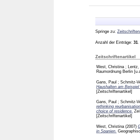
Springe zu:
Zeitschriften
Anzahl der Einträge:
31
.
Zeitschriftenartikel
West, Christina
;
Lentz,
Raumordnung Berlin [u.
Gans, Paul
;
Schmitz-Ve
Haushalten am Beispie
[Zeitschriftenartikel]
Gans, Paul
;
Schmitz-Ve
rethinking reurbanisatio
choice of residence.
Zei
[Zeitschriftenartikel]
West, Christina
(2007)
G
in Spanien.
Geographis