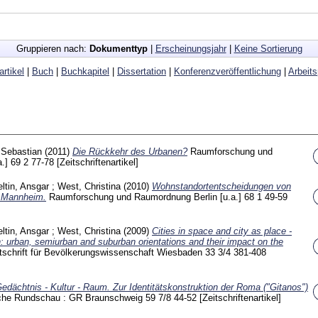
Gruppieren nach:
Dokumenttyp
|
Erscheinungsjahr
|
Keine Sortierung
artikel
|
Buch
|
Buchkapitel
|
Dissertation
|
Konferenzveröffentlichung
|
Arbeits
 Sebastian
(2011)
Die Rückkehr des Urbanen?
Raumforschung und
a.]
69 2
77-78
[Zeitschriftenartikel]
ltin, Ansgar
;
West, Christina
(2010)
Wohnstandortentscheidungen von
l Mannheim.
Raumforschung und Raumordnung Berlin [u.a.]
68 1
49-59
ltin, Ansgar
;
West, Christina
(2009)
Cities in space and city as place -
n: urban, semiurban and suburban orientations and their impact on the
tschrift für Bevölkerungswissenschaft Wiesbaden
33 3/4
381-408
edächtnis - Kultur - Raum. Zur Identitätskonstruktion der Roma ("Gitanos")
che Rundschau : GR Braunschweig
59 7/8
44-52
[Zeitschriftenartikel]