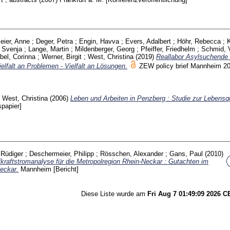
eier, Anne
;
Deger, Petra
;
Engin, Havva
;
Evers, Adalbert
;
Höhr, Rebecca
;
 Svenja
;
Lange, Martin
;
Mildenberger, Georg
;
Pfeiffer, Friedhelm
;
Schmid, 
bel, Corinna
;
Werner, Birgit
;
West, Christina
(2019)
Reallabor Asylsuchende 
elfalt an Problemen - Vielfalt an Lösungen.
ZEW policy brief Mannheim
2
;
West, Christina
(2006)
Leben und Arbeiten in Penzberg : Studie zur Lebensqu
spapier]
Rüdiger
;
Deschermeier, Philipp
;
Rösschen, Alexander
;
Gans, Paul
(2010)
kraftstromanalyse für die Metropolregion Rhein-Neckar : Gutachten im
eckar.
Mannheim
[Bericht]
Diese Liste wurde am
Fri Aug 7 01:49:09 2026 