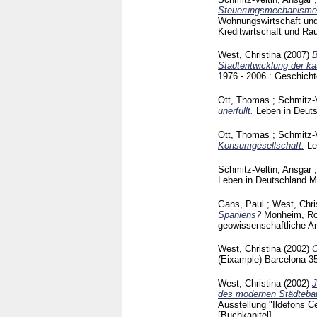
Steuerungsmechanismen
Wohnungswirtschaft un
Kreditwirtschaft und 
West, Christina
(2007)
B
Stadtentwicklung der ka
1976 - 2006 : Geschichte
Ott, Thomas
;
Schmitz-V
unerfüllt.
Leben in Deut
Ott, Thomas
;
Schmitz-V
Konsumgesellschaft.
Le
Schmitz-Veltin, Ansgar
Leben in Deutschland 
Gans, Paul
;
West, Chri
Spaniens?
Monheim, Ro
geowissenschaftliche A
West, Christina
(2002)
C
(Eixample) Barcelona
3
West, Christina
(2002)
J
des modernen Städtebau
Ausstellung "Ildefons 
[Buchkapitel]