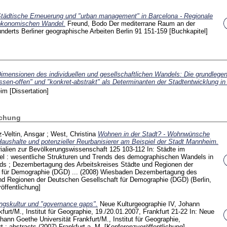
tädtische Erneuerung und "urban management" in Barcelona - Regionale
 ökonomischen Wandel.
Freund, Bodo
Der mediterrane Raum an der
nderts Berliner geographische Arbeiten Berlin
91
151-159
[Buchkapitel]
imensionen des individuellen und gesellschaftlichen Wandels: Die grundlege
ssen-offen" und "konkret-abstrakt" als Determinanten der Stadtentwicklung in
eim
[Dissertation]
ichung
-Veltin, Ansgar
;
West, Christina
Wohnen in der Stadt? - Wohnwünsche
aushalte und potenzieller Reurbanisierer am Beispiel der Stadt Mannheim.
ialien zur Bevölkerungswissenschaft
125
103-112
In: Städte im
 : wesentliche Strukturen und Trends des demographischen Wandels in
ds ; Dezembertagung des Arbeitskreises Städte und Regionen der
 für Demographie (DGD) ... (2008) Wiesbaden
Dezembertagung des
nd Regionen der Deutschen Gesellschaft für Demographie (DGD) (Berlin,
öffentlichung]
ngskultur und "governance gaps".
Neue Kulturgeographie IV, Johann
furt/M., Institut für Geographie, 19./20.01.2007, Frankfurt
21-22
In: Neue
hann Goethe Universität Frankfurt/M., Institut für Geographie,
t ; abstracts (2007) Frankfurt a. M.
[Konferenzveröffentlichung]