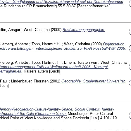
evilla : Stadtplanung und Sozialstrukturwandel seit der Demokratisierung
he Rundschau : GR Braunschweig
55 5
30-37
[Zeitschriftenartikel]
ltin, Ansgar
;
West, Christina
(2009)
Bevölkerungsgeographie.
llerberg, Annette
;
Topp, Hartmut H.
;
West, Christina
(2009)
Organisation
oßveranstaltungen : interdisziplinäre Studien zur FIFA Fussball-WM 2006.
llerberg, Annette
;
Topp, Hartmut H.
;
Einem, Torsten von
;
West, Christina
Verkehrsmanagement Fußball-Weltmeisterschaft 2006 : Konzept,
rtragbarkeit.
Kaiserslautern
[Buch]
Paul
;
Lindenbauer, Thorsten
(2001)
Geographie. Studienführer Universität
Buch]
emory-Recollection-Culture-Identity-Space: Social Context, Identity
truction of the Calé (Gitanos) in Spain.
Meusburger, Peter
Cultural
hical Point of View Knowledge and Space Dordrecht [u.a.]
4
101-119