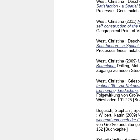
West, Christina
;
Desche
Satisfaction - a Spatial
Processes Geosimulatio
West, Christina
(2011)
M
self construction of the
Geographical Point of 
West, Christina
;
Desche
Satisfaction – a Spatia
Processes Geosimulatio
West, Christina
(2009)
U
Barcelona.
Drilling, Mat
Zugänge zu neuen Ste
West, Christina
;
Griesb
festival 06 - zur Rekon
Erinnerung, Gedächtni
Folgewirkung von Großv
Wiesbaden
191-225
[Bu
Bogusch, Stephan
;
Spe
;
Wilbert, Katrin
(2009)
während und nach der 
von Großveranstaltunge
152
[Buchkapitel]
Schmitz-Veltin, Ansgar