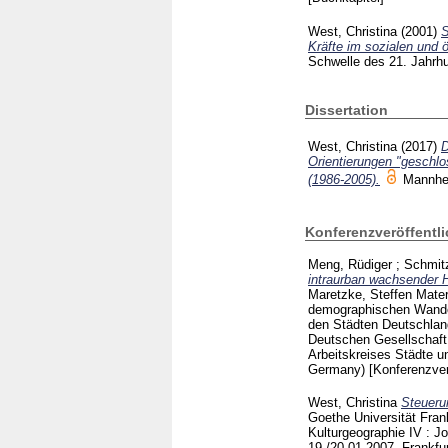
West, Christina
(2001)
S
Kräfte im sozialen und
Schwelle des 21. Jahrhu
Dissertation
West, Christina
(2017)
D
Orientierungen "geschlo
(1986-2005).
Mannh
Konferenzveröffentl
Meng, Rüdiger
;
Schmitz
intraurban wachsender H
Maretzke, Steffen
Mater
demographischen Wandel
den Städten Deutschlan
Deutschen Gesellschaft
Arbeitskreises Städte u
Germany)
[Konferenzver
West, Christina
Steueru
Goethe Universität Frank
Kulturgeographie IV : Jo
19./20.01.2007, Frankfur