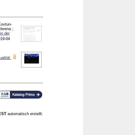
Kovtun-
Verena
;
in der
019-04
alität.
CEST
automatisch erstellt.