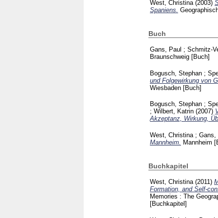
West, Christina
(2003)
S
Spaniens.
Geographisc
Buch
Gans, Paul
;
Schmitz-Ve
Braunschweig
[Buch]
Bogusch, Stephan
;
Spe
und Folgewirkung von Gr
Wiesbaden
[Buch]
Bogusch, Stephan
;
Spe
;
Wilbert, Katrin
(2007)
Akzeptanz, Wirkung, Übe
West, Christina
;
Gans, 
Mannheim.
Mannheim
[
Buchkapitel
West, Christina
(2011)
M
Formation, and Self-cons
Memories : The Geograp
[Buchkapitel]