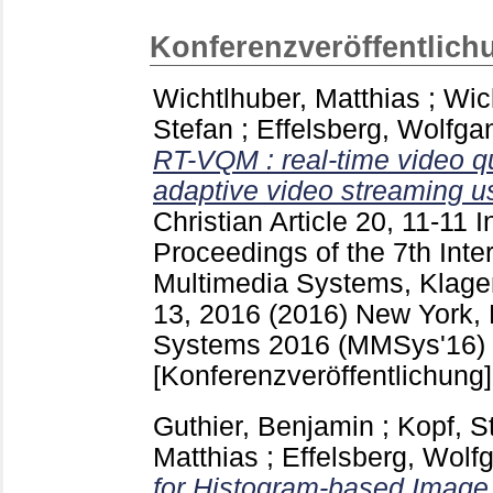
Konferenzveröffentlich
Wichtlhuber, Matthias
;
Wic
Stefan
;
Effelsberg, Wolfga
RT-VQM : real-time video q
adaptive video streaming 
Christian
Article 20, 11-11
I
Proceedings of the 7th Inte
Multimedia Systems, Klagen
13, 2016 (2016) New York,
Systems 2016 (MMSys'16) (K
[Konferenzveröffentlichung]
Guthier, Benjamin
;
Kopf, S
Matthias
;
Effelsberg, Wolf
for Histogram-based Image 