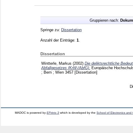
Gruppieren nach:
Dokum
Springe zu:
Dissertation
Anzahl der Einträge:
1
.
Dissertation
Wintterle, Markus
(2002)
Die deliktsrechtliche Bedeut
Abfallgesetzes (KrW-/AbfG).
Europäische Hochschulsc
; Bern ; Wien
3457
[Dissertation]
D
MADOC is powered by
EPrints 3
which is developed by the
School of Electronics and