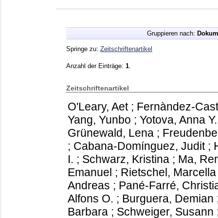
Gruppieren nach:
Dokum
Springe zu:
Zeitschriftenartikel
Anzahl der Einträge:
1
.
Zeitschriftenartikel
O'Leary, Aet
;
Fernàndez-Casti
Yang, Yunbo
;
Yotova, Anna Y.
Grünewald, Lena
;
Freudenber
;
Cabana-Domínguez, Judit
;
I.
;
Schwarz, Kristina
;
Ma, Re
Emanuel
;
Rietschel, Marcella
Andreas
;
Pané-Farré, Christi
Alfons O.
;
Burguera, Demian
Barbara
;
Schweiger, Susann