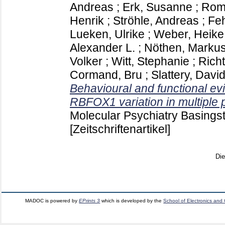
Andreas
;
Erk, Susanne
;
Roma
Henrik
;
Ströhle, Andreas
;
Fe
Lueken, Ulrike
;
Weber, Heike
Alexander L.
;
Nöthen, Markus
Volker
;
Witt, Stephanie
;
Richt
Cormand, Bru
;
Slattery, David
Behavioural and functional evi
RBFOX1 variation in multiple p
Molecular Psychiatry Basings
[Zeitschriftenartikel]
Di
MADOC is powered by
EPrints 3
which is developed by the
School of Electronics and