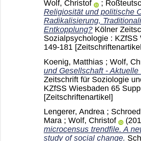
Wolf, Christof
;
Roßteutsc
Religiosität und politische 
Radikalisierung, Traditional
Entkopplung?
Kölner Zeitsc
Sozialpsychologie : KZfS
149-181
[Zeitschriftenartikel
Koenig, Matthias
;
Wolf, Chr
und Gesellschaft - Aktuelle
Zeitschrift für Soziologie u
KZfSS Wiesbaden
65 Supp
[Zeitschriftenartikel]
Lengerer, Andrea
;
Schroedt
Mara
;
Wolf, Christof
(20
microcensus trendfile. A ne
study of social change.
Sch