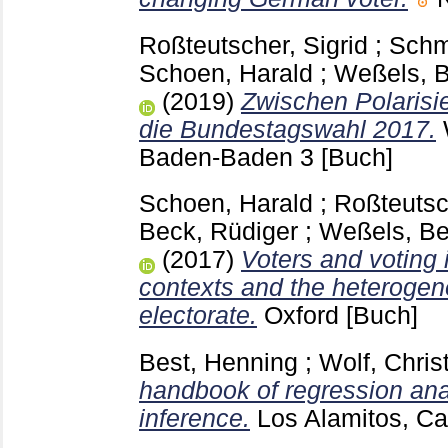
Roßteutscher, Sigrid
;
Schm
Schoen, Harald
;
Weßels, 
(2019)
Zwischen Polarisi
die Bundestagswahl 2017.
Baden-Baden
3
[Buch]
Schoen, Harald
;
Roßteutsc
Beck, Rüdiger
;
Weßels, Be
(2017)
Voters and voting i
contexts and the heterog
electorate.
Oxford
[Buch]
Best, Henning
;
Wolf, Chris
handbook of regression ana
inference.
Los Alamitos, Cal