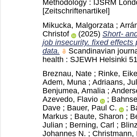
Methodology : IJSRM Londo
[Zeitschriftenartikel]
Mikucka, Malgorzata
;
Arrá
Christof
(2025)
Short- and
job insecurity. fixed effect
data.
Scandinavian journa
health : SJEWH Helsinki
5
Breznau, Nate
;
Rinke, Eik
Adem, Muna
;
Adriaans, Ju
Benjumea, Amalia
;
Anderse
Azevedo, Flavio
;
Bahnse
Dave
;
Bauer, Paul C.
;
Ba
Markus
;
Baute, Sharon
;
B
Julian
;
Berning, Carl
;
Blin
Johannes N.
;
Christmann,