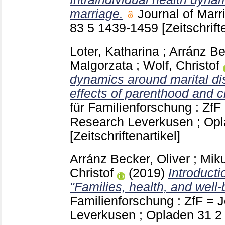
marriage.
Journal of Mar
83 5
1439-1459
[Zeitschrift
Loter, Katharina
;
Arránz Be
Malgorzata
;
Wolf, Christof
dynamics around marital di
effects of parenthood and c
für Familienforschung : ZfF 
Research Leverkusen ; Op
[Zeitschriftenartikel]
Arránz Becker, Oliver
;
Mik
Christof
(2019)
Introducti
"Families, health, and well-
Familienforschung : ZfF = 
Leverkusen ; Opladen
31 