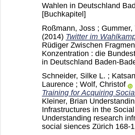
Wahlen in Deutschland B
[Buchkapitel]
Roßmann, Joss
;
Gummer, 
(2014)
Twitter im Wahlkamp
Rüdiger
Zwischen Fragment
Konzentration : die Bunde
in Deutschland Baden-Ba
Schneider, Silke L.
;
Katsan
Laurence
;
Wolf, Christof
Training for Acquiring Socia
Kleiner, Brian
Understandin
Infrastructures in the Socia
Understanding research infr
social siences Zürich
168-