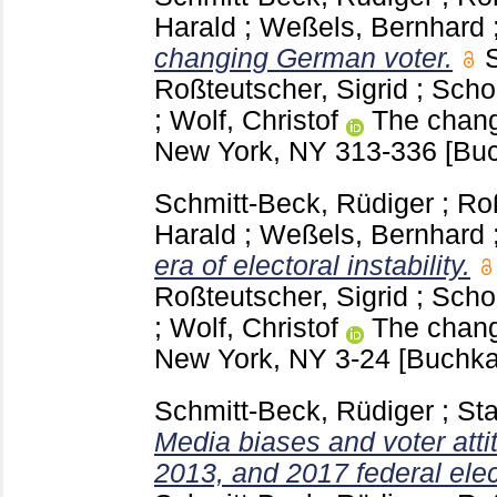
Harald
;
Weßels, Bernhard
changing German voter.
Roßteutscher, Sigrid
;
Scho
;
Wolf, Christof
The chang
New York, NY
313-336
[Buc
Schmitt-Beck, Rüdiger
;
Roß
Harald
;
Weßels, Bernhard
era of electoral instability.
Roßteutscher, Sigrid
;
Scho
;
Wolf, Christof
The chang
New York, NY
3-24
[Buchka
Schmitt-Beck, Rüdiger
;
Sta
Media biases and voter atti
2013, and 2017 federal ele