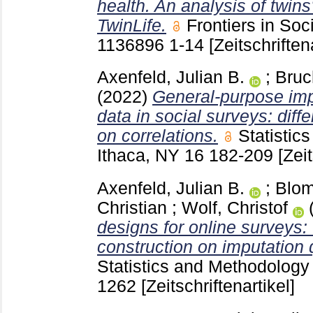
health. An analysis of twins
TwinLife.
Frontiers in So
1136896
1-14
[Zeitschriften
Axenfeld, Julian B.
;
Bruc
(2022)
General-purpose imp
data in social surveys: diffe
on correlations.
Statistic
Ithaca, NY
16
182-209
[Zeit
Axenfeld, Julian B.
;
Blom
Christian
;
Wolf, Christof
designs for online surveys
construction on imputation q
Statistics and Methodolog
1262
[Zeitschriftenartikel]