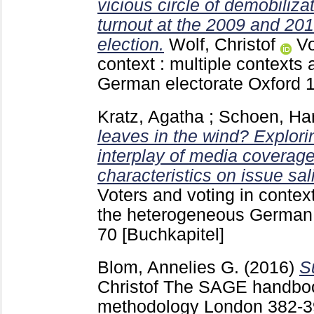
vicious circle of demobiliza
turnout at the 2009 and 20
election.
Wolf, Christof
Vo
context : multiple contexts
German electorate Oxford
Kratz, Agatha
;
Schoen, Ha
leaves in the wind? Explorin
interplay of media coverag
characteristics on issue sal
Voters and voting in context
the heterogeneous German 
70
[Buchkapitel]
Blom, Annelies G.
(2016)
S
Christof
The SAGE handboo
methodology London
382-