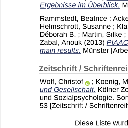
Ergebnisse im Überblick.
M
Rammstedt, Beatrice
;
Acke
Helmschrott, Susanne
;
Kla
Déborah B.
;
Martin, Silke
;
Zabal, Anouk
(2013)
PIAAC 
main results.
Münster
[Arbe
Zeitschrift / Schriftenre
Wolf, Christof
;
Koenig, M
und Gesellschaft.
Kölner Ze
und Sozialpsychologie. S
53
[Zeitschrift / Schriftenrei
Diese Liste wu