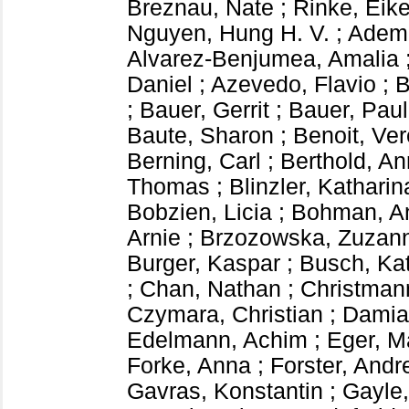
Breznau, Nate
;
Rinke, Eik
Nguyen, Hung H. V.
;
Adem
Alvarez-Benjumea, Amalia
Daniel
;
Azevedo, Flavio
;
B
;
Bauer, Gerrit
;
Bauer, Paul
Baute, Sharon
;
Benoit, Ve
Berning, Carl
;
Berthold, A
Thomas
;
Blinzler, Katharin
Bobzien, Licia
;
Bohman, A
Arnie
;
Brzozowska, Zuzan
Burger, Kaspar
;
Busch, Kat
;
Chan, Nathan
;
Christman
Czymara, Christian
;
Damia
Edelmann, Achim
;
Eger, M
Forke, Anna
;
Forster, Andr
Gavras, Konstantin
;
Gayle