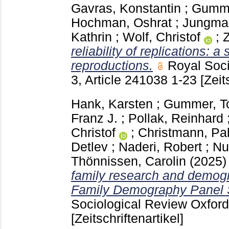
Gavras, Konstantin
;
Gumme
Hochman, Oshrat
;
Jungman
Kathrin
;
Wolf, Christof
;
reliability of replications: 
reproductions.
Royal Soc
3, Article 241038
1-23
[Zeit
Hank, Karsten
;
Gummer, T
Franz J.
;
Pollak, Reinhard
Christof
;
Christmann, Pa
Detlev
;
Naderi, Robert
;
Nu
Thönnissen, Carolin
(2025
family research and demog
Family Demography Panel 
Sociological Review Oxfor
[Zeitschriftenartikel]