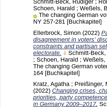
Schmitt-Beck, Rüdiger
;
Roß
Schoen, Harald
;
Weßels, 
The changing German vote
NY
257-281
[Buchkapitel]
Ellerbrock, Simon
(2022)
P
disagreement in voters’ dis
constraints and partisan sel
electorate.
Schmitt-Beck,
;
Schoen, Harald
;
Weßels,
The changing German voter
164
[Buchkapitel]
Kratz, Agatha
;
Preißinger, 
(2022)
Changing crises, ch
priorities, party competenc
in Germany 2009–2017.
Sc