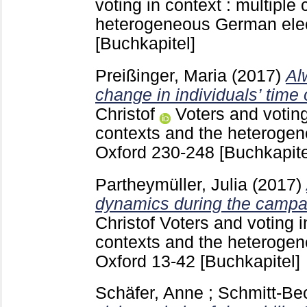
voting in context : multiple
heterogeneous German ele
[Buchkapitel]
Preißinger, Maria
(2017)
Al
change in individuals’ time 
Christof
Voters and voting 
contexts and the heteroge
Oxford
230-248
[Buchkapite
Partheymüller, Julia
(2017)
dynamics during the campa
Christof
Voters and voting in
contexts and the heteroge
Oxford
13-42
[Buchkapitel]
Schäfer, Anne
;
Schmitt-Be