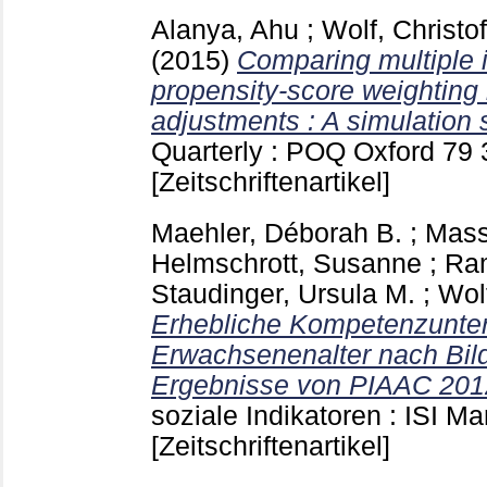
Alanya, Ahu
;
Wolf, Christof
(2015)
Comparing multiple 
propensity-score weighting
adjustments : A simulation 
Quarterly : POQ Oxford
79
[Zeitschriftenartikel]
Maehler, Déborah B.
;
Mass
Helmschrott, Susanne
;
Ram
Staudinger, Ursula M.
;
Wolf
Erhebliche Kompetenzunte
Erwachsenenalter nach Bil
Ergebnisse von PIAAC 201
soziale Indikatoren : ISI 
[Zeitschriftenartikel]