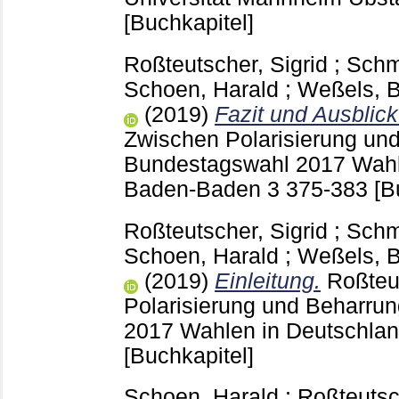
[Buchkapitel]
Roßteutscher, Sigrid
;
Schm
Schoen, Harald
;
Weßels, 
(2019)
Fazit und Ausblick
Zwischen Polarisierung und
Bundestagswahl 2017 Wahl
Baden-Baden
3
375-383
[B
Roßteutscher, Sigrid
;
Schm
Schoen, Harald
;
Weßels, 
(2019)
Einleitung.
Roßteut
Polarisierung und Beharrun
2017 Wahlen in Deutschl
[Buchkapitel]
Schoen, Harald
;
Roßteutsc