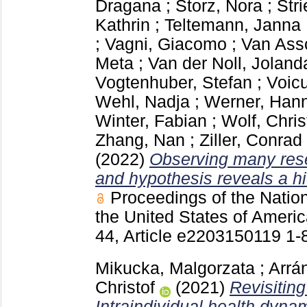
Dragana
;
Storz, Nora
;
Stri
Kathrin
;
Teltemann, Janna
;
Vagni, Giacomo
;
Van Ass
Meta
;
Van der Noll, Joland
Vogtenhuber, Stefan
;
Voic
Wehl, Nadja
;
Werner, Han
Winter, Fabian
;
Wolf, Chris
Zhang, Nan
;
Ziller, Conrad
(2022)
Observing many res
and hypothesis reveals a hi
Proceedings of the Natio
the United States of Amer
44, Article e2203150119
1-
Mikucka, Malgorzata
;
Arrá
Christof
(2021)
Revisiting
Intraindividual health dynam