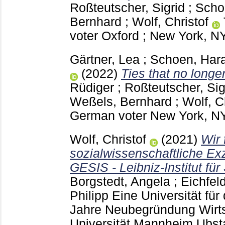
Roßteutscher, Sigrid
;
Scho
Bernhard
;
Wolf, Christof
voter Oxford ; New York, 
Gärtner, Lea
;
Schoen, Har
(2022)
Ties that no longe
Rüdiger
;
Roßteutscher, Sig
Weßels, Bernhard
;
Wolf, C
German voter New York, 
Wolf, Christof
(2021)
Wir 
sozialwissenschaftliche E
GESIS - Leibniz-Institut fü
Borgstedt, Angela
;
Eichfel
Philipp
Eine Universität für 
Jahre Neubegründung Wirt
Universität Mannheim Ubs