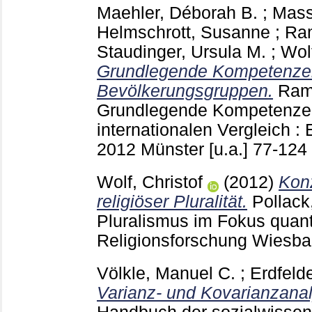
Maehler, Déborah B.
;
Mass
Helmschrott, Susanne
;
Ram
Staudinger, Ursula M.
;
Wolf
Grundlegende Kompetenzen
Bevölkerungsgruppen.
Ram
Grundlegende Kompetenze
internationalen Vergleich 
2012 Münster [u.a.]
77-124
Wolf, Christof
(2012)
Kon
religiöser Pluralität.
Pollack
Pluralismus im Fokus quanti
Religionsforschung Wiesb
Völkle, Manuel C.
;
Erdfeld
Varianz- und Kovarianzana