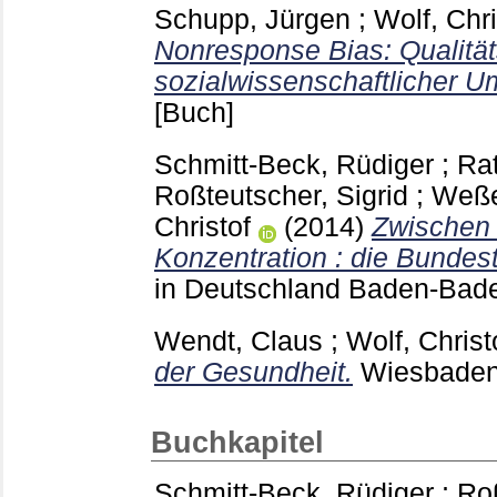
Schupp, Jürgen
;
Wolf, Chri
Nonresponse Bias: Qualitä
sozialwissenschaftlicher U
[Buch]
Schmitt-Beck, Rüdiger
;
Rat
Roßteutscher, Sigrid
;
Weße
Christof
(2014)
Zwischen
Konzentration : die Bundes
in Deutschland Baden-Ba
Wendt, Claus
;
Wolf, Christ
der Gesundheit.
Wiesbade
Buchkapitel
Schmitt-Beck, Rüdiger
;
Roß