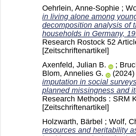
Oehrlein, Anne-Sophie
;
Wol
in living alone among youn
decomposition analysis of t
households in Germany, 19
Research Rostock
52 Artic
[Zeitschriftenartikel]
Axenfeld, Julian B.
;
Bruc
Blom, Annelies G.
(2024
imputation in social survey
planned missingness and i
Research Methods : SRM 
[Zeitschriftenartikel]
Holzwarth, Bärbel
;
Wolf, Ch
resources and heritability a