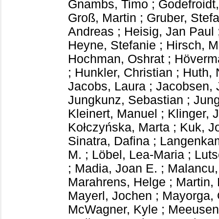
Gnambs, Timo
;
Godefroidt
Groß, Martin
;
Gruber, Stef
Andreas
;
Heisig, Jan Paul
Heyne, Stefanie
;
Hirsch, 
Hochman, Oshrat
;
Höverm
;
Hunkler, Christian
;
Huth, 
Jacobs, Laura
;
Jacobsen, 
Jungkunz, Sebastian
;
Jung
Kleinert, Manuel
;
Klinger, J
Kołczyńska, Marta
;
Kuk, J
Sinatra, Dafina
;
Langenkam
M.
;
Löbel, Lea-Maria
;
Luts
;
Madia, Joan E.
;
Malancu,
Marahrens, Helge
;
Martin,
Mayerl, Jochen
;
Mayorga, 
McWagner, Kyle
;
Meeusen,