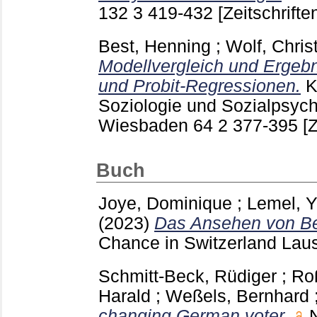
132 3
419-432
[Zeitschriften
Best, Henning
;
Wolf, Chris
Modellvergleich und Ergebni
und Probit-Regressionen.
K
Soziologie und Sozialpsych
Wiesbaden
64 2 377-395
[Z
Buch
Joye, Dominique
;
Lemel, Y
(2023)
Das Ansehen von Be
Chance in Switzerland La
Schmitt-Beck, Rüdiger
;
Roß
Harald
;
Weßels, Bernhard
changing German voter.