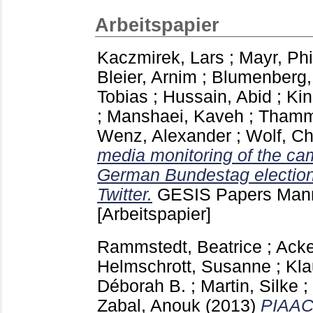
Arbeitspapier
Kaczmirek, Lars
;
Mayr, Phi
Bleier, Arnim
;
Blumenberg,
Tobias
;
Hussain, Abid
;
Kin
;
Manshaei, Kaveh
;
Thamm
Wenz, Alexander
;
Wolf, Ch
media monitoring of the ca
German Bundestag electio
Twitter.
GESIS Papers Ma
[Arbeitspapier]
Rammstedt, Beatrice
;
Acke
Helmschrott, Susanne
;
Kla
Déborah B.
;
Martin, Silke
;
Zabal, Anouk
(2013)
PIAAC 