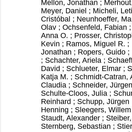
Mellon, Jonathan
;
Merhout,
Meyer, Daniel
;
Micheli, Let
Cristóbal
;
Neunhoeffer, Ma
Olav
;
Ochsenfeld, Fabian
Anna O.
;
Prosser, Christop
Kevin
;
Ramos, Miguel R.
;
Jonathan
;
Ropers, Guido
;
;
Schachter, Ariela
;
Schaeff
David
;
Schlueter, Elmar
;
S
Katja M.
;
Schmidt-Catran, 
Claudia
;
Schneider, Jürge
Schulte-Cloos, Julia
;
Schu
Reinhard
;
Schupp, Jürgen
Henning
;
Sleegers, Willem
Staudt, Alexander
;
Steiber
Sternberg, Sebastian
;
Stie