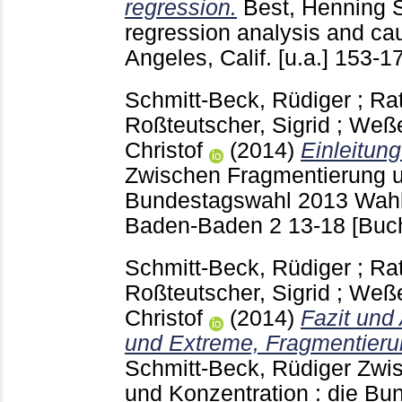
regression.
Best, Henning
S
regression analysis and ca
Angeles, Calif. [u.a.]
153-1
Schmitt-Beck, Rüdiger
;
Rat
Roßteutscher, Sigrid
;
Weße
Christof
(2014)
Einleitung
Zwischen Fragmentierung un
Bundestagswahl 2013 Wahl
Baden-Baden
2
13-18
[Buc
Schmitt-Beck, Rüdiger
;
Rat
Roßteutscher, Sigrid
;
Weße
Christof
(2014)
Fazit und
und Extreme, Fragmentieru
Schmitt-Beck, Rüdiger
Zwis
und Konzentration : die B