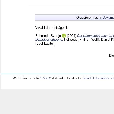
Gruppieren nach:
Dokume
Anzahl der Einträge:
1
.
Behrendt, Svenja
(2024)
Der Klimaaktivismus im 
Demokratietheorie.
Hellwege, Phillip
;
Wolff, Daniel
Kl
[Buchkapitel]
Di
MADOC is powered by
EPrints 3
which is developed by the
School of Electronics and