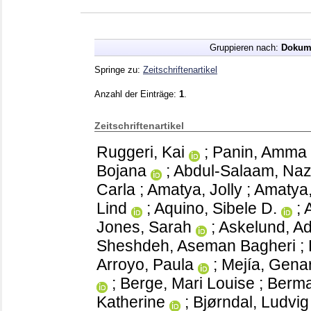
Gruppieren nach:
Dokum
Springe zu:
Zeitschriftenartikel
Anzahl der Einträge:
1
.
Zeitschriftenartikel
Ruggeri, Kai
;
Panin, Amma
Bojana
;
Abdul-Salaam, Na
Carla
;
Amatya, Jolly
;
Amatya
Lind
;
Aquino, Sibele D.
;
Jones, Sarah
;
Askelund, Ad
Sheshdeh, Aseman Bagheri
;
Arroyo, Paula
;
Mejía, Gena
;
Berge, Mari Louise
;
Berma
Katherine
;
Bjørndal, Ludvi