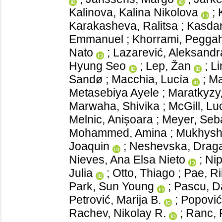
Kalinova, Kalina Nikolova
;
Karakasheva, Ralitsa
;
Kasdan
Emmanuel
;
Khorrami, Pegga
Nato
;
Lazarević, Aleksandr
Hyung Seo
;
Lep, Žan
;
Li
Sandø
;
Macchia, Lucía
;
Ma
Metasebiya Ayele
;
Maratkyzy
Marwaha, Shivika
;
McGill, Lu
Melnic, Anișoara
;
Meyer, Seba
Mohammed, Amina
;
Mukhysh
Joaquin
;
Neshevska, Drag
Nieves, Ana Elsa Nieto
;
Nip
Julia
;
Otto, Thiago
;
Pae, Ri
Park, Sun Young
;
Pascu, Da
Petrović, Marija B.
;
Popović
Rachev, Nikolay R.
;
Ranc, 