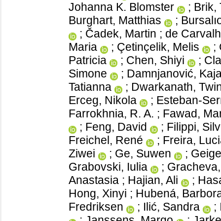
Johanna K. Blomster
;
Brik,
Burghart, Matthias
;
Bursalıo
;
Čadek, Martin
;
de Carvalh
Maria
;
Çetinçelik, Melis
;
Patricia
;
Chen, Shiyi
;
Cla
Simone
;
Damnjanović, Kaj
Tatianna
;
Dwarkanath, Twin
Erceg, Nikola
;
Esteban-Ser
Farrokhnia, R. A.
;
Fawad, Ma
;
Feng, David
;
Filippi, Sil
Freichel, René
;
Freira, Luc
Ziwei
;
Ge, Suwen
;
Geige
Grabovski, Iulia
;
Gracheva,
Anastasia
;
Hajian, Ali
;
Hasa
Hong, Xinyi
;
Hubená, Barbor
Fredriksen
;
Ilić, Sandra
;
;
Janssens, Margo
;
Jark