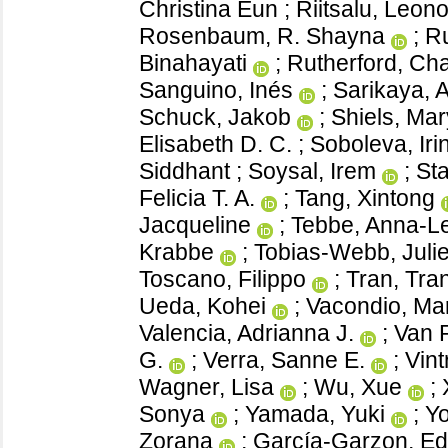
Christina Eun
;
Riitsalu, Leon
Rosenbaum, R. Shayna
;
R
Binahayati
;
Rutherford, Cha
Sanguino, Inés
;
Sarikaya,
Schuck, Jakob
;
Shiels, Mar
Elisabeth D. C.
;
Soboleva, Iri
Siddhant
;
Soysal, Irem
;
St
Felicia T. A.
;
Tang, Xintong
Jacqueline
;
Tebbe, Anna-L
Krabbe
;
Tobias-Webb, Julie
Toscano, Filippo
;
Tran, Tra
Ueda, Kohei
;
Vacondio, Mar
Valencia, Adrianna J.
;
Van 
G.
;
Verra, Sanne E.
;
Vint
Wagner, Lisa
;
Wu, Xue
;
Sonya
;
Yamada, Yuki
;
Yo
Zorana
;
García-Garzon, E