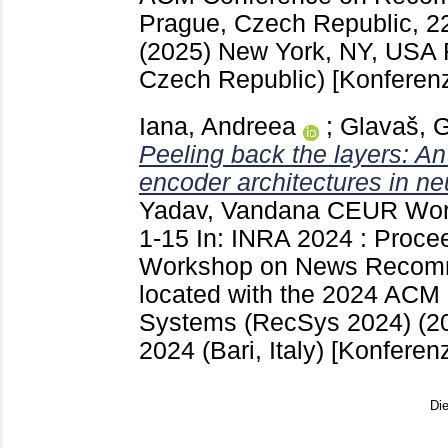
Prague, Czech Republic, 
(2025) New York, NY, USA
Czech Republic)
[Konferenz
Iana, Andreea
;
Glavaš, 
Peeling back the layers: An
encoder architectures in 
Yadav, Vandana
CEUR Work
1-15
In: INRA 2024 : Procee
Workshop on News Recomme
located with the 2024 AC
Systems (RecSys 2024) (
2024 (Bari, Italy)
[Konferenz
Di