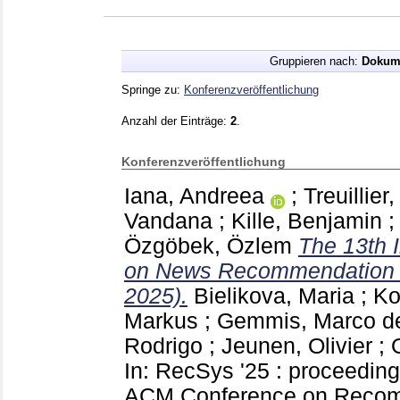
Gruppieren nach:
Dokum
Springe zu:
Konferenzveröffentlichung
Anzahl der Einträge:
2
.
Konferenzveröffentlichung
Iana, Andreea
;
Treuillier
Vandana
;
Kille, Benjamin
Özgöbek, Özlem
The 13th 
on News Recommendation a
2025).
Bielikova, Maria
;
Ko
Markus
;
Gemmis, Marco d
Rodrigo
;
Jeunen, Olivier
;
In: RecSys '25 : proceeding
ACM Conference on Recom