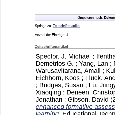
Gruppieren nach:
Dokum
Springe zu:
Zeitschriftenartikel
Anzahl der Einträge:
1
.
Zeitschriftenartikel
Spector, J. Michael
;
Ifentha
Demetrios G.
;
Yang, Lan
;
Warusavitarana, Amali
;
Ku
Eichhorn, Koos
;
Fluck, An
;
Bridges, Susan
;
Lu, Jiing
Xiaoqing
;
Deneen, Christo
Jonathan
;
Gibson, David
(
enhanced formative assessm
learning.
Educational Techn