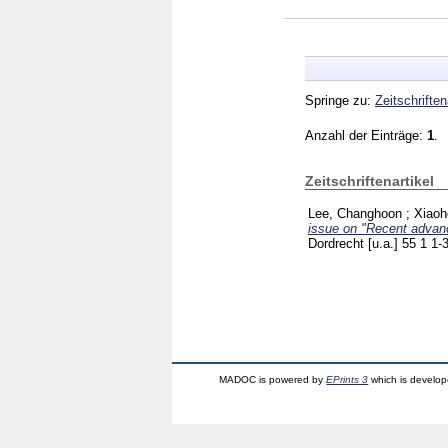
Springe zu:
Zeitschriften
Anzahl der Einträge:
1
.
Zeitschriftenartikel
Lee, Changhoon
;
Xiaoh
issue on "Recent advanc
Dordrecht [u.a.]
55 1
1-
MADOC is powered by
EPrints 3
which is develo