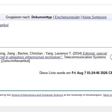
Gruppieren nach:
Dokumenttyp
|
Erscheinungsjahr
|
Keine Sortierung
artikel
ong, Jiang
;
Becker, Christian
;
Yang, Laurence T.
(2014)
Editorial: special
ed in ubiquitous infrastructure technology".
Telecommunication Systems
3
[Zeitschriftenartikel]
Diese Liste wurde am
Fri Aug 7 01:24:46 2026 
ped by the
School of Electronics and Computer Science
at the University of Southampton.
More in