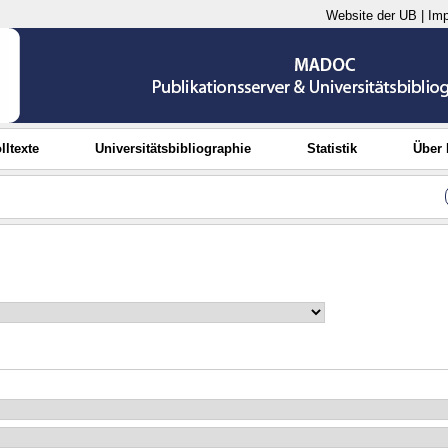
Website der UB
|
Im
lltexte
Universitätsbibliographie
Statistik
Über