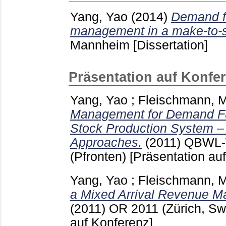
Yang, Yao
(2014)
Demand fu
management in a make-to-s
Mannheim
[Dissertation]
Präsentation auf Konfe
Yang, Yao
;
Fleischmann, M
Management for Demand Ful
Stock Production System –
Approaches.
(2011)
QBWL-
(Pfronten)
[Präsentation au
Yang, Yao
;
Fleischmann, M
a Mixed Arrival Revenue 
(2011)
OR 2011 (Zürich, Sw
auf Konferenz]