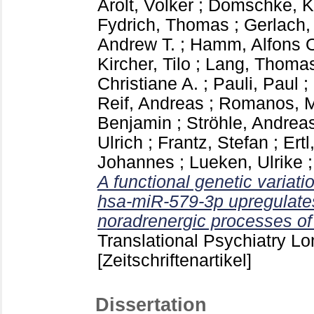
Arolt, Volker
;
Domschke, K
Fydrich, Thomas
;
Gerlach,
Andrew T.
;
Hamm, Alfons 
Kircher, Tilo
;
Lang, Thoma
Christiane A.
;
Pauli, Paul
;
Reif, Andreas
;
Romanos, M
Benjamin
;
Ströhle, Andrea
Ulrich
;
Frantz, Stefan
;
Ertl
Johannes
;
Lueken, Ulrike
A functional genetic variat
hsa-miR-579-3p upregulate
noradrenergic processes of 
Translational Psychiatry L
[Zeitschriftenartikel]
Dissertation