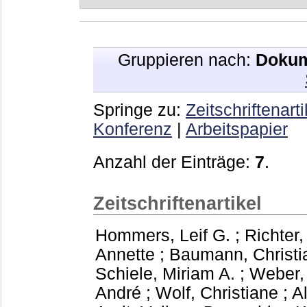
Gruppieren nach:
Dokum
Springe zu:
Zeitschriftenarti
Konferenz
|
Arbeitspapier
Anzahl der Einträge:
7
.
Zeitschriftenartikel
Hommers, Leif G.
;
Richter,
Annette
;
Baumann, Christi
Schiele, Miriam A.
;
Weber,
André
;
Wolf, Christiane
;
A