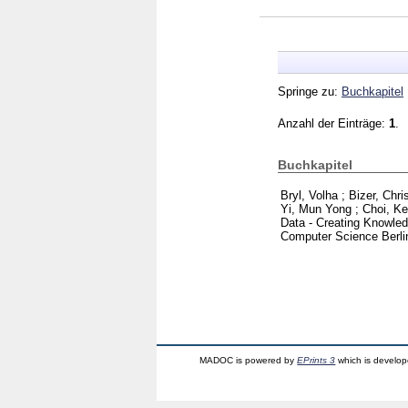
Springe zu:
Buchkapitel
Anzahl der Einträge:
1
.
Buchkapitel
Bryl, Volha
;
Bizer, Chri
Yi, Mun Yong
;
Choi, K
Data - Creating Knowled
Computer Science Berlin
MADOC is powered by
EPrints 3
which is develo