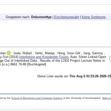
Gruppieren nach:
Dokumenttyp
|
Erscheinungsjahr
|
Keine Sortierung
stian
;
Isele, Robert
;
Verlic, Mateja
;
Hong, Soon Gill
;
Jang, Sammy
;
ey-Sun
(2014)
Interlinking and Knowledge Fusion.
Auer, Sören
Linked Open
ge Out of Interlinked Data : Results of the LOD2 Project Lecture Notes in
 [u.a.]
8661
70-89
[Buchkapitel]
Diese Liste wurde am
Thu Aug 6 01:53:26 2026 
ped by the
School of Electronics and Computer Science
at the University of Southampton.
More in