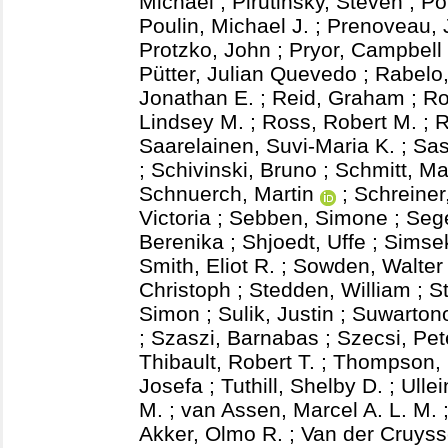
Michael
;
Pirutinsky, Steven
;
Po
Poulin, Michael J.
;
Prenoveau, 
Protzko, John
;
Pryor, Campbell
Pütter, Julian Quevedo
;
Rabelo
Jonathan E.
;
Reid, Graham
;
Ro
Lindsey M.
;
Ross, Robert M.
;
R
Saarelainen, Suvi-Maria K.
;
Sas
;
Schivinski, Bruno
;
Schmitt, Ma
Schnuerch, Martin
;
Schreiner
Victoria
;
Sebben, Simone
;
Seg
Berenika
;
Shjoedt, Uffe
;
Simse
Smith, Eliot R.
;
Sowden, Walter 
Christoph
;
Stedden, William
;
S
Simon
;
Sulik, Justin
;
Suwartono
;
Szaszi, Barnabas
;
Szecsi, Pet
Thibault, Robert T.
;
Thompson, 
Josefa
;
Tuthill, Shelby D.
;
Ulle
M.
;
van Assen, Marcel A. L. M.
Akker, Olmo R.
;
Van der Cruyss