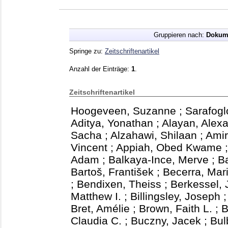
Gruppieren nach:
Dokum
Springe zu:
Zeitschriftenartikel
Anzahl der Einträge:
1
.
Zeitschriftenartikel
Hoogeveen, Suzanne
;
Sarafogl
Aditya, Yonathan
;
Alayan, Alexa
Sacha
;
Alzahawi, Shilaan
;
Amir
Vincent
;
Appiah, Obed Kwame
Adam
;
Balkaya-Ince, Merve
;
B
Bartoš, František
;
Becerra, Mar
;
Bendixen, Theiss
;
Berkessel, 
Matthew I.
;
Billingsley, Joseph
Bret, Amélie
;
Brown, Faith L.
;
B
Claudia C.
;
Buczny, Jacek
;
Bul