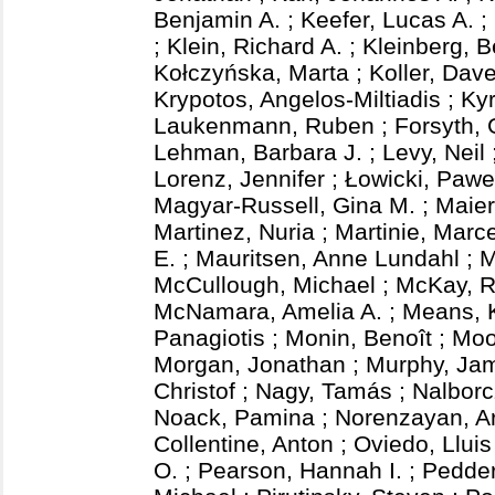
Benjamin A.
;
Keefer, Lucas A.
;
;
Klein, Richard A.
;
Kleinberg, B
Kołczyńska, Marta
;
Koller, Dav
Krypotos, Angelos-Miltiadis
;
Kyr
Laukenmann, Ruben
;
Forsyth,
Lehman, Barbara J.
;
Levy, Neil
Lorenz, Jennifer
;
Łowicki, Pawe
Magyar-Russell, Gina M.
;
Maier
Martinez, Nuria
;
Martinie, Marce
E.
;
Mauritsen, Anne Lundahl
;
M
McCullough, Michael
;
McKay, 
McNamara, Amelia A.
;
Means, K
Panagiotis
;
Monin, Benoît
;
Moo
Morgan, Jonathan
;
Murphy, Ja
Christof
;
Nagy, Tamás
;
Nalborc
Noack, Pamina
;
Norenzayan, A
Collentine, Anton
;
Oviedo, Lluis
O.
;
Pearson, Hannah I.
;
Pedder