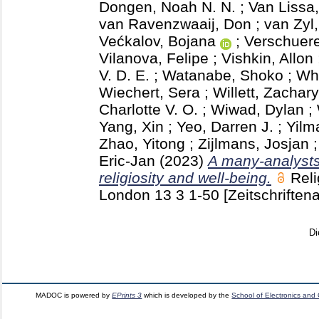
Dongen, Noah N. N.
;
Van Lissa,
van Ravenzwaaij, Don
;
van Zyl,
Većkalov, Bojana
;
Verschuere
Vilanova, Felipe
;
Vishkin, Allon
V. D. E.
;
Watanabe, Shoko
;
Whi
Wiechert, Sera
;
Willett, Zachary
Charlotte V. O.
;
Wiwad, Dylan
;
Yang, Xin
;
Yeo, Darren J.
;
Yilm
Zhao, Yitong
;
Zijlmans, Josjan
Eric-Jan
(2023)
A many-analysts
religiosity and well-being.
Reli
London
13 3
1-50
[Zeitschriftena
Di
MADOC is powered by
EPrints 3
which is developed by the
School of Electronics and