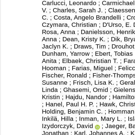
Carlucci, Leonardo
;
Carmichael,
V.
;
Charles, Sarah J.
;
Claessen
C.
;
Costa, Angelo Brandelli
;
Cr
Czymara, Christian
;
D'Urso, E.
Rosa, Anna
;
Danielsson, Henri
Anna
;
Dean, Kristy K.
;
Dik, Bry
Jaclyn K.
;
Draws, Tim
;
Drouhot
Dunham, Yarrow
;
Ebert, Tobias
Anita
;
Elbaek, Christian T.
;
Far
Hooman
;
Farias, Miguel
;
Felicc
Fischer, Ronald
;
Fisher-Thomp
Susanne
;
Frisch, Lisa K.
;
Gera
Linda
;
Ghasemi, Omid
;
Gielens
Kristin
;
Hajdu, Nandor
;
Hamilto
;
Hanel, Paul H. P.
;
Hawk, Chris
Holding, Benjamin C.
;
Homman, 
Inkilä, Hilla
;
Inman, Mary L.
;
Is
Izydorczyk, David
;
Jaeger, B
Jonathan
;
Karl, Johannes A.
;
K