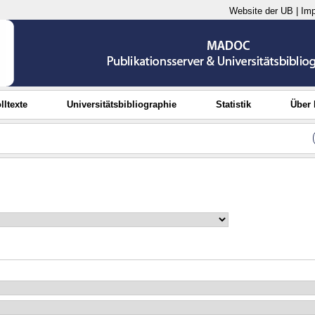
Website der UB
|
Im
lltexte
Universitätsbibliographie
Statistik
Über