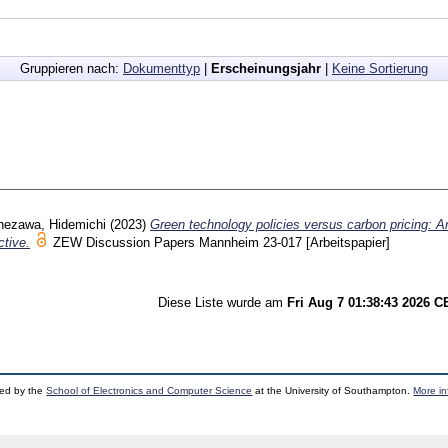
Gruppieren nach:
Dokumenttyp
|
Erscheinungsjahr
|
Keine Sortierung
nezawa, Hidemichi
(2023)
Green technology policies versus carbon pricing: A
ctive.
ZEW Discussion Papers Mannheim
23-017
[Arbeitspapier]
Diese Liste wurde am
Fri Aug 7 01:38:43 2026 
ped by the
School of Electronics and Computer Science
at the University of Southampton.
More in