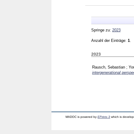
Springe zu:
2023
Anzahl der Einträge:
1
.
2023
Rausch, Sebastian
;
Yo
intergenerational perspe
MADOC is powered by
EPrints 3
which is develo