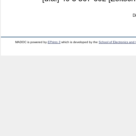
D
MADOC is powered by
EPrints 3
which is developed by the
School of Electronics and