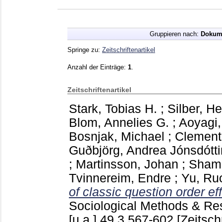
Gruppieren nach:
Dokum
Springe zu:
Zeitschriftenartikel
Anzahl der Einträge:
1
.
Zeitschriftenartikel
Stark, Tobias H.
;
Silber, H
Blom, Annelies G.
;
Aoyagi,
Bosnjak, Michael
;
Clement
Guðbjörg, Andrea Jónsdótti
;
Martinsson, Johan
;
Shams
Tvinnereim, Endre
;
Yu, Ru
of classic question order ef
Sociological Methods & R
[u.a.]
49 3
567-602
[Zeitschr