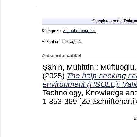
Gruppieren nach:
Dokum
Springe zu:
Zeitschriftenartikel
Anzahl der Einträge:
1
.
Zeitschriftenartikel
Şahin, Muhittin
;
Müftüoğlu,
(2025)
The help-seeking sca
environment (HSOLE): Validit
Technology, Knowledge and 
1
353-369
[Zeitschriftenarti
D